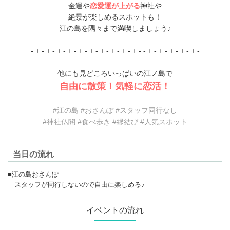
金運や
恋愛運が上がる
神社や
絶景が楽しめるスポットも！
江の島を隅々まで満喫しましょう♪
:-:+:-:+:-:+:-:+:-:+:-:+:-:+:-:+:-:+:-:+:-:-:+:-:+:-:+:-:+:-:+:-:
他にも見どころいっぱいの江ノ島で
自由に散策！気軽に恋活！
#江の島 #おさんぽ #スタッフ同行なし
#神社仏閣 #食べ歩き #縁結び #人気スポット
当日の流れ
■江の島おさんぽ
スタッフが同行しないので自由に楽しめる♪
イベントの流れ