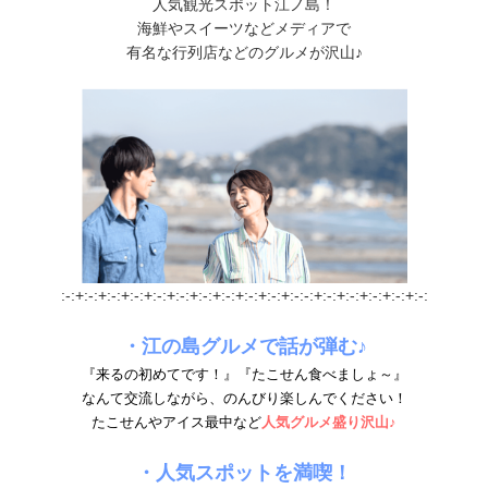
人気観光スポット江ノ島！
海鮮やスイーツなどメディアで
有名な行列店などのグルメが沢山♪
:-:+:-:+:-:+:-:+:-:+:-:+:-:+:-:+:-:+:-:+:-:-:+:-:+:-:+:-:+:-:+:-:
・江の島グルメで話が弾む♪
『来るの初めてです！』『たこせん食べましょ～』
なんて交流しながら、のんびり楽しんでください！
たこせんやアイス最中など
人気グルメ盛り沢山
♪
・人気スポットを満喫！