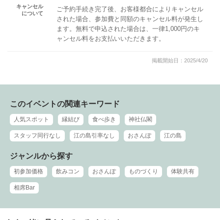
キャンセル
ご予約手続き完了後、お客様都合によりキャンセル
について
された場合、参加費と同額のキャンセル料が発生し
ます。無料で申込された場合は、一律1,000円のキ
ャンセル料をお支払いいただきます。
掲載開始日：2025/4/20
このイベントの関連キーワード
人気スポット
縁結び
食べ歩き
神社仏閣
スタッフ同行なし
江の島引率なし
おさんぽ
江の島
ジャンルから探す
初参加価格
飲みコン
おさんぽ
ものづくり
体験共有
相席Bar