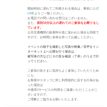
開始時刻に遅れてご到着される場合は、事前に
公式
LINE
よりご一報ください。
お電話での問い合わせ窓口はございません。
また、
原則10分以上の遅れてのご参加をお断りをし
ています。
公共交通機関の延着時や道に迷われた場合も同様で
すので、お時間に余裕を持ってお越しください。
イベントの様子を撮影した写真や映像／音声をイン
ターネット上へ公開を行う場合は、
被写体の方などにその旨を確認（了承）のうえで行
ってください。
ご参加の皆さまに気持ちよく参加していただくため
にも、
お客様やスタッフに対し利用規約に反する行為があ
った場合は
今後IBJサービスの利用をご遠慮いただくことがご
ざいますので、
ご理解とご協力をお願いいたします。