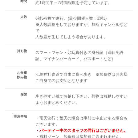
時間
約1時間半～2時間程度を予定しています。
人数
6対6程度で進行。(最少開催人数：3対3)
※人数調整をしておりますが、無断キャンセルなど
で
人数差が生じてしまう場合があります。
持ち物
スマートフォン・顔写真付きの身分証（運転免許
証、マイナンバーカード、パスポートなど）
お食事
江島神社参道で自由に食べ歩き ※飲食物はお客様
飲み物
ご自身でのお支払となります
服装
歩きやすい靴でお越し下さい。荷物は移動しやすい
ようおまとめください。
注意事項
・雨天決行：荒天の場合は事前に中止とする場合も
ございます。
・パーティー中のスタッフの同行はございません。
・有料ゾーン、飲食費は参加費に含まれません。