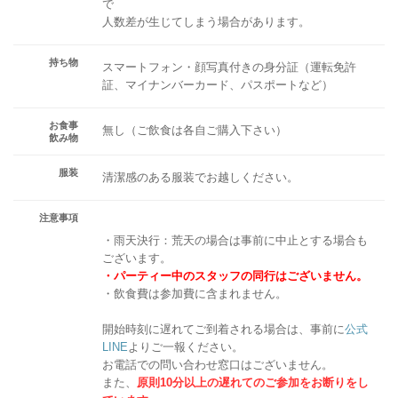
で
人数差が生じてしまう場合があります。
持ち物
スマートフォン・顔写真付きの身分証（運転免許
証、マイナンバーカード、パスポートなど）
お食事
無し（ご飲食は各自ご購入下さい）
飲み物
服装
清潔感のある服装でお越しください。
注意事項
・雨天決行：荒天の場合は事前に中止とする場合も
ございます。
・パーティー中のスタッフの同行はございません。
・飲食費は参加費に含まれません。
開始時刻に遅れてご到着される場合は、事前に
公式
LINE
よりご一報ください。
お電話での問い合わせ窓口はございません。
また、
原則10分以上の遅れてのご参加をお断りをし