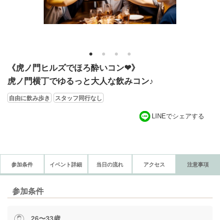
1
2
3
4
《虎ノ門ヒルズでほろ酔いコン❤》
虎ノ門横丁でゆるっと大人な飲みコン♪
自由に飲み歩き
スタッフ同行なし
LINEでシェアする
参加条件
イベント詳細
当日の流れ
アクセス
注意事項
参加条件
26〜33歳