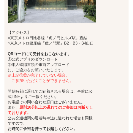
【アクセス】
○東京メトロ日比谷線『虎ノ門ヒルズ駅』直結
○東京メトロ銀座線『虎ノ門駅』B2・B3・B4出口
QRコードにて受付をおこないます。
①公式アプリのダウンロード
②本人確認書類の事前アップロード
に、ご協力をお願いいたします。
※上記①②が完了していない場合、
ご参加いただくことができません。
開始時刻に遅れてご到着される場合は、事前に公
式LINEよりご一報ください。
お電話での問い合わせ窓口はございません。
また、
原則10分以上の遅れてのご参加はお断りし
ております。
公共交通機関の延着時や道に迷われた場合も同様
ですので、
お時間に余裕を持ってお越しください。