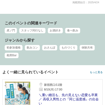
掲載開始日：2025/4/24
このイベントの関連キーワード
虎ノ門
スタッフ同行なし
お酒好き
食べ飲み
ジャンルから探す
初参加価格
飲みコン
おさんぽ
ものづくり
体験共有
相席Bar
よく一緒に見られているイベント
もっと見る
新宿西口/11階
8/10(月) 17:00
＼重い婚活も、先の見えない恋愛も卒業
／ 高収入男性との『同じ温度感』の出会
い