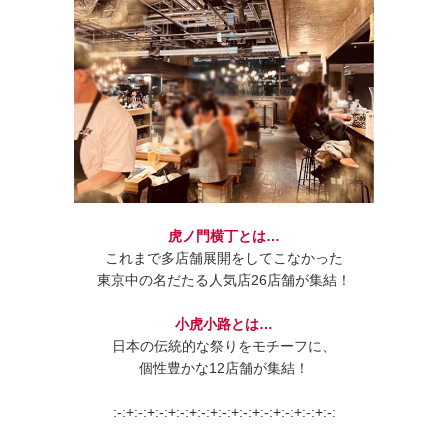
虎ノ門横丁とは…
これまで多店舗展開をしてこなかった
東京中の名だたる人気店26店舗が集結！
小虎小路とは…
日本の伝統的な祭りをモチーフに、
個性豊かな12店舗が集結！
:-:+:-:+:-:+:-:+:-:+:-:+:-:+:-:+:-:+:-:+:-: