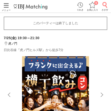
0
りれき
お気に入り
さがす
メニュー
このパーティーは終了しました
7/25(金) 19:30～21:30
虎ノ門
日比谷線『虎ノ門ヒルズ駅』から徒歩7分