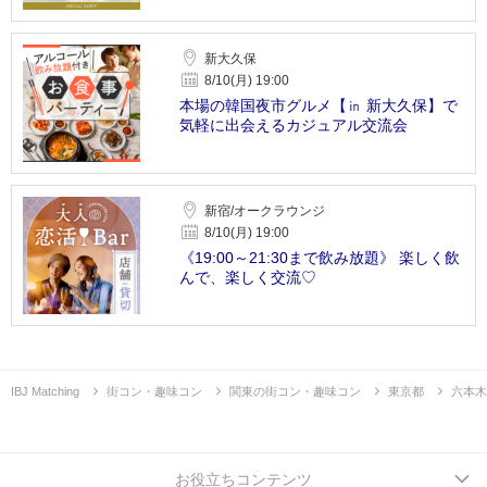
新大久保
8/10(月) 19:00
本場の韓国夜市グルメ【㏌ 新大久保】で
気軽に出会えるカジュアル交流会
新宿/オークラウンジ
8/10(月) 19:00
《19:00～21:30まで飲み放題》 楽しく飲
んで、楽しく交流♡
IBJ Matching
街コン・趣味コン
関東の街コン・趣味コン
東京都
六本木
お役立ちコンテンツ