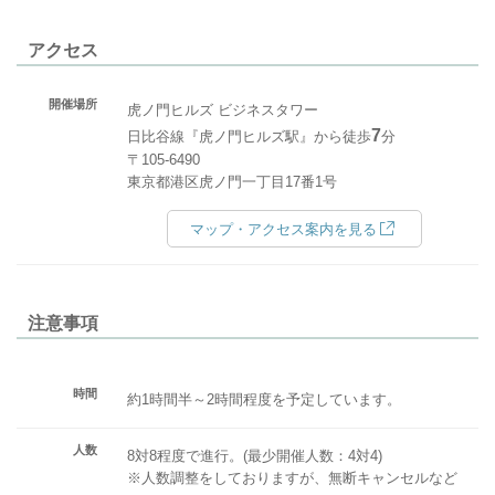
アクセス
開催場所
虎ノ門ヒルズ ビジネスタワー
7
日比谷線『虎ノ門ヒルズ駅』から徒歩
分
〒105-6490
東京都港区虎ノ門一丁目17番1号
マップ・アクセス案内を見る
注意事項
時間
約1時間半～2時間程度を予定しています。
人数
8対8程度で進行。(最少開催人数：4対4)
※人数調整をしておりますが、無断キャンセルなど