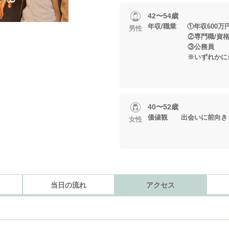
42〜54歳
年収/職業 ①年収600万
男性
②専門職/資格職/
③公務員
※いずれかに当て
40〜52歳
価値観 出会いに前向き
女性
当日の流れ
アクセス