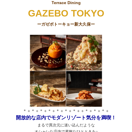
Terrace Dining
GAZEBO TOKYO
ーガゼボトーキョー新大久保ー
＊＋＊＋＊＋＊＋＊＋＊＋＊＋＋＊＋＊＋＊＋
開放的な店内でモダンリゾート気分を満喫！
まるで異次元に迷い込んだような
オシャレな店内で素敵なひとときを♪