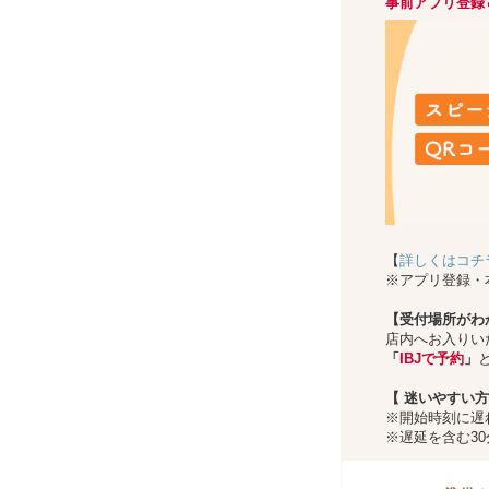
事前アプリ登録
【
詳しくはコチ
※アプリ登録・
【受付場所がわ
店内へお入りい
「
IBJで予約
」
【
迷いやすい方
※開始時刻に遅
※遅延を含む3