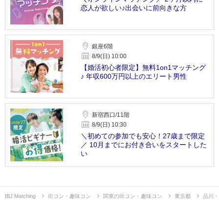
恋人が欲しい♪出会いに前向きな方
銀座6階
8/9(日) 10:00
【婚活初心者限定】無料1on1マッチング
♪ 年収600万円以上のエリート男性
新宿西口/11階
8/9(日) 10:30
＼初めての参加でも安心！27歳まで限定
／ 10月までにお付き合いをスタートした
い
IBJ Matching
街コン・趣味コン
関東の街コン・趣味コン
東京都
品川・