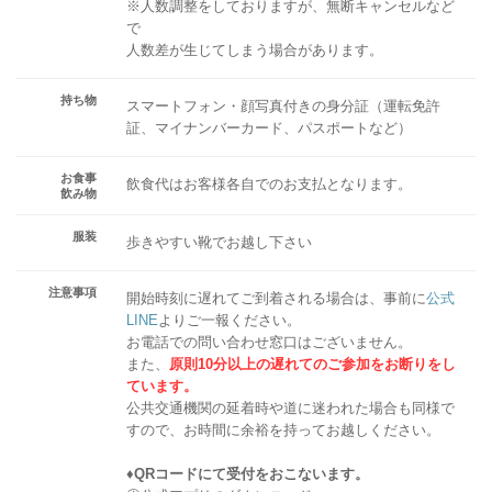
※人数調整をしておりますが、無断キャンセルなど
で
人数差が生じてしまう場合があります。
持ち物
スマートフォン・顔写真付きの身分証（運転免許
証、マイナンバーカード、パスポートなど）
お食事
飲食代はお客様各自でのお支払となります。
飲み物
服装
歩きやすい靴でお越し下さい
注意事項
開始時刻に遅れてご到着される場合は、事前に
公式
LINE
よりご一報ください。
お電話での問い合わせ窓口はございません。
また、
原則10分以上の遅れてのご参加をお断りをし
ています。
公共交通機関の延着時や道に迷われた場合も同様で
すので、お時間に余裕を持ってお越しください。
♦QRコードにて受付をおこないます。