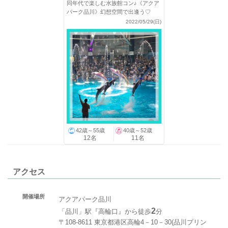
同年代で楽しむ水族館コン♪《アクア
パーク品川》幻想空間で出逢う♡
2022/05/29(日)
42歳～55歳
40歳～52歳
12名
11名
アクセス
開催場所
アクアパーク品川
2
「品川」駅『高輪口』から徒歩
分
〒108-8611 東京都港区高輪4－10－30(品川プリン