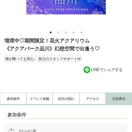
1
2
3
4
5
増席中♡期間限定！花火アクアリウム
《アクアパーク品川》幻想空間で出逢う♡
雨が降っても安心♪
安心のスタッフサポート付
LINEでシェアする
参加条件
イベント詳細
当日の流れ
アクセス
注意事項
参加条件
33〜41歳