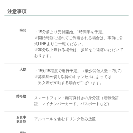
注意事項
時間
・15分前より受付開始。1時間半を予定。
※開始時刻に遅れてご到着される場合は、事前に公
式LINEよりご一報ください。
※30分以上遅れる場合は、参加をご遠慮いただいて
おります。
人数
・15対15程度で進行予定。（最少開催人数：7対7）
※募集締め切り以降のキャンセルによっては
男女差が変動する場合がございます。
持ち物
スマートフォン・顔写真付きの身分証（運転免許
証、マイナンバーカード、パスポートなど）
お食事
アルコールを含むドリンク飲み放題
飲み物
服装