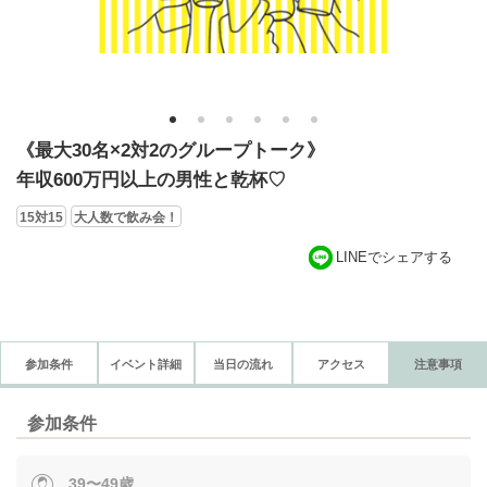
1
2
3
4
5
6
《最大30名×2対2のグループトーク》
年収600万円以上の男性と乾杯♡
15対15
大人数で飲み会！
LINEでシェアする
参加条件
イベント詳細
当日の流れ
アクセス
注意事項
参加条件
39〜49歳