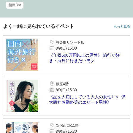
相席Bar
よく一緒に見られているイベント
もっと見る
有楽町リゾート店
8/9(日) 15:00
《年収600万円以上の男性》 旅行が好
き・海外に行きたい男女
銀座4階
8/9(日) 15:30
《品を大切にしている大人の女性》× 《5
大商社お勤め等のエリート男性》
新宿西口/11階
8/9(日) 15:30