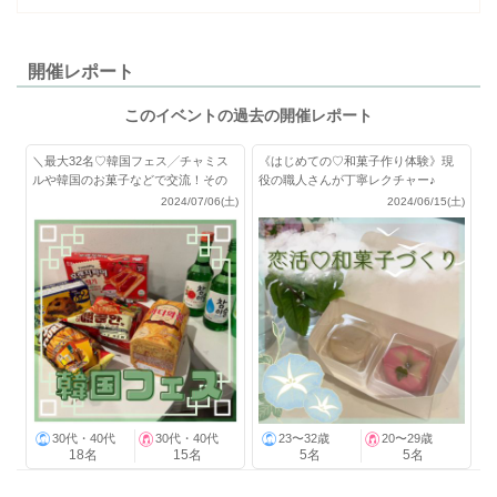
開催レポート
このイベントの過去の開催レポート
＼最大32名♡韓国フェス╱チャミス
《はじめての♡和菓子作り体験》現
ルや韓国のお菓子などで交流！その
役の職人さんが丁寧レクチャー♪
他飲み放題付き
2024/07/06(土)
2024/06/15(土)
30代・40代
30代・40代
23〜32歳
20〜29歳
18名
15名
5名
5名