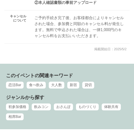
②本人確認書類の事前アップロード
キャンセル
ご予約手続き完了後、お客様都合によりキャンセル
について
された場合、参加費と同額のキャンセル料が発生し
ます。無料で申込された場合は、一律1,000円のキ
ャンセル料をお支払いいただきます。
掲載開始日：2025/5/2
このイベントの関連キーワード
恋活Bar
食べ飲み
大人数
新宿
貸切
ジャンルから探す
初参加価格
飲みコン
おさんぽ
ものづくり
体験共有
相席Bar