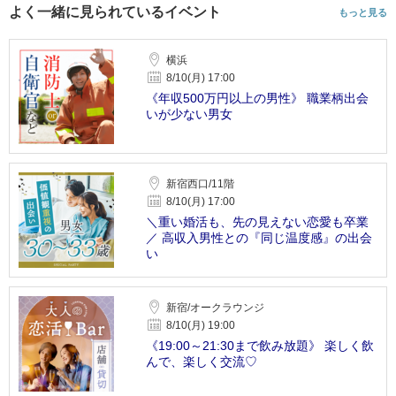
よく一緒に見られているイベント
もっと見る
横浜
8/10(月) 17:00
《年収500万円以上の男性》 職業柄出会
いが少ない男女
新宿西口/11階
8/10(月) 17:00
＼重い婚活も、先の見えない恋愛も卒業
／ 高収入男性との『同じ温度感』の出会
い
新宿/オークラウンジ
8/10(月) 19:00
《19:00～21:30まで飲み放題》 楽しく飲
んで、楽しく交流♡