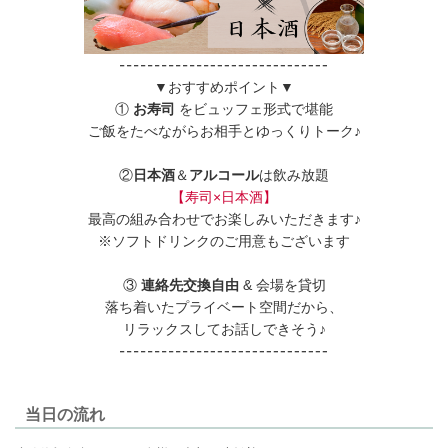
▼おすすめポイント▼
①
お寿司
をビュッフェ形式で堪能
ご飯をたべながらお相手とゆっくりトーク♪
②
日本酒
＆
アルコール
は飲み放題
【寿司×日本酒】
最高の組み合わせでお楽しみいただきます♪
※ソフトドリンクのご用意もございます
③
連絡先交換自由
& 会場を貸切
落ち着いたプライベート空間だから、
リラックスしてお話しできそう♪
当日の流れ