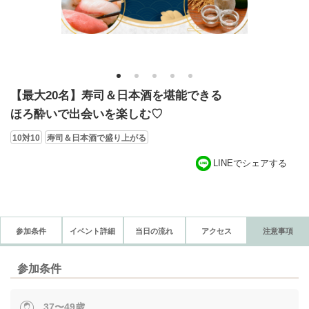
1
2
3
4
5
【最大20名】寿司＆日本酒を堪能できる
ほろ酔いで出会いを楽しむ♡
10対10
寿司＆日本酒で盛り上がる
LINEでシェアする
参加条件
イベント詳細
当日の流れ
アクセス
注意事項
参加条件
37〜49歳