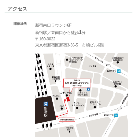
アクセス
開催場所
新宿南口ラウンジ6F
1
新宿駅／東南口から徒歩
分
〒160-0022
東京都新宿区新宿3-36-5 市嶋ビル6階