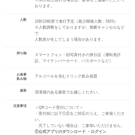
おります。
人数
10対10程度で進行予定（最少開催人数：5対5）
※人数調整をしておりますが、無断キャンセルなど
で
人数差が生じてしまう場合があります。
持ち物
スマートフォン・顔写真付きの身分証（運転免許
証、マイナンバーカード、パスポートなど）
お食事
アルコールを含むドリンク飲み放題
飲み物
服装
清潔感のある服装でお越しください。
注意事項
＜QRコード受付について＞
・受付前に以下①②をご対応のうえ、ご来場くださ
い。
完了していない場合は、ご参加いただけません。
①公式アプリのダウンロード ・ログイン