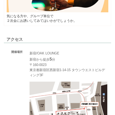
気になる方や、グループ単位で
２次会にお誘いしてみてはいかがでしょうか。
アクセス
開催場所
新宿/OAK LOUNGE
5
新宿から徒歩
分
〒160-0023
東京都新宿区西新宿1-14-15 タウンウエストビルデ
ィング3F