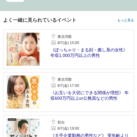
よく一緒に見られているイベント
もっと見る
東京/5階
8/7(金) 15:00
《ぽっちゃり・まる顔・癒し系の女性》
年収1,000万円以上の男性
東京/5階
8/7(金) 17:00
《お互いを大切にできる関係が理想》 年
収600万円以上or公務員などの男性
初台
8/7(金) 19:00
《大手企業勤務の男性など》 実年齢より