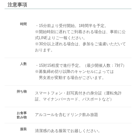
注意事項
時間
・15分前より受付開始。1時間半を予定。
※開始時刻に遅れてご到着される場合は、事前に公
式LINEよりご一報ください。
※30分以上遅れる場合は、参加をご遠慮いただいて
おります。
人数
・15対15程度で進行予定。（最少開催人数：7対7）
※募集締め切り以降のキャンセルによっては
男女差が変動する場合がございます。
持ち物
スマートフォン・顔写真付きの身分証（運転免許
証、マイナンバーカード、パスポートなど）
お食事
アルコールを含むドリンク飲み放題
飲み物
服装
清潔感のある服装でお越しください。