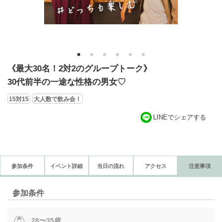
1
2
3
4
5
6
《最大30名！2対2のグループトーク》
30代前半の一途な性格の男女♡
15対15
大人数で飲み会！
LINEでシェアする
参加条件
イベント詳細
当日の流れ
アクセス
注意事項
参加条件
28〜35歳