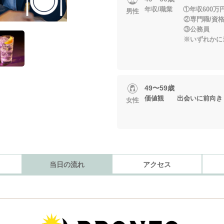
年収/職業 ①年収600万
男性
②専門職/資格職/
③公務員
※いずれかに当て
49〜59歳
価値観 出会いに前向き
女性
当日の流れ
アクセス