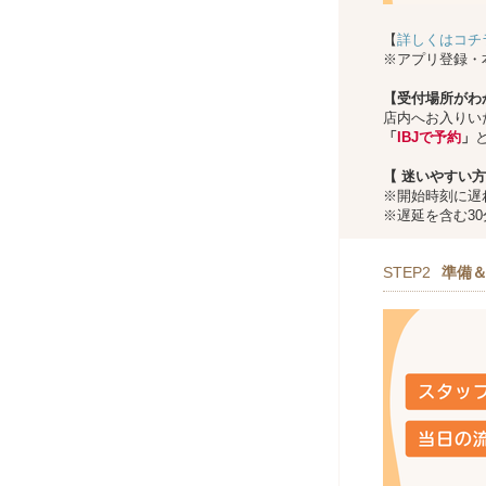
【
詳しくはコチ
※アプリ登録・
【受付場所がわ
店内へお入りい
「
IBJで予約
」
【
迷いやすい方
※開始時刻に遅
※遅延を含む3
STEP2
準備