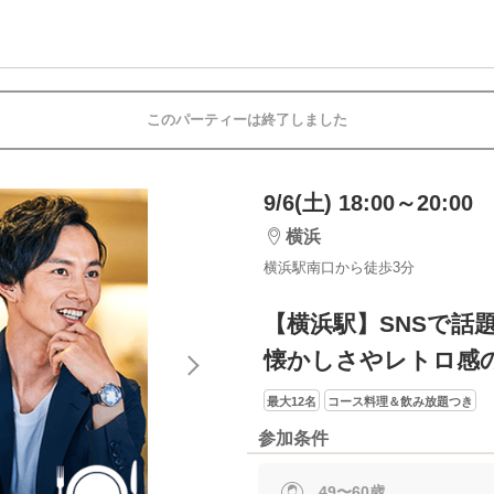
このパーティーは終了しました
9/6(土) 18:00～20:00
横浜
横浜駅南口から徒歩3分
【横浜駅】SNSで話
懐かしさやレトロ感
最大12名
コース料理＆飲み放題つき
参加条件
49〜60歳