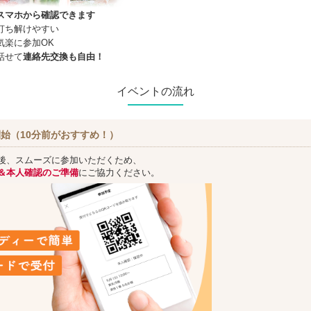
スマホから確認できます
打ち解けやすい
気楽に参加OK
話せて
連絡先交換も自由！
イベントの流れ
始（10分前がおすすめ！）
後、スムーズに参加いただくため、
＆本人確認のご準備
にご協力ください。