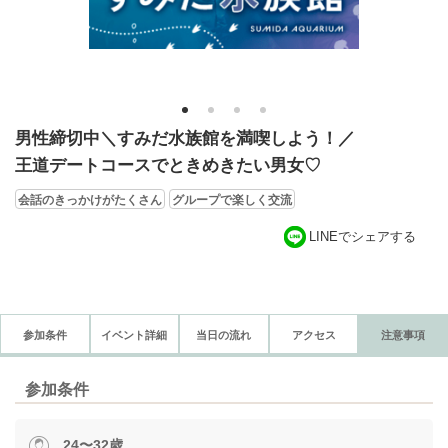
1
2
3
4
男性締切中＼すみだ水族館を満喫しよう！／
王道デートコースでときめきたい男女♡
会話のきっかけがたくさん
グループで楽しく交流
LINEでシェアする
参加条件
イベント詳細
当日の流れ
アクセス
注意事項
参加条件
24〜32歳