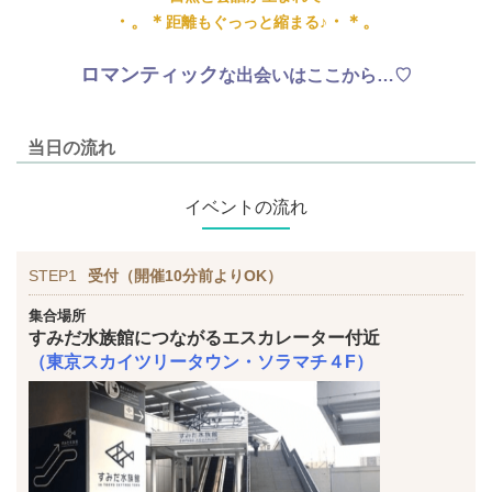
・。＊
・＊。
距離もぐっっと縮まる♪
ロマンティック
な出会いはここから…♡
当日の流れ
イベントの流れ
STEP1
受付（開催10分前よりOK）
集合場所
すみだ水族館につながるエスカレーター付近
（東京スカイツリータウン・ソラマチ４F）