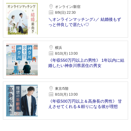
オンライン/新宿
8/9(日) 22:30
＼オンラインマッチング♪／ 結婚後もず
っと仲良しで居たい♡
横浜
8/10(月) 13:00
《年収550万円以上の男性》 1年以内に結
婚したい神奈川県居住の男女
東京/5階
8/10(月) 13:00
《年収500万円以上＆高身長の男性》 甘
えさせてくれる＆頼りになる彼が理想