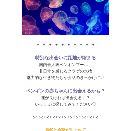
:-:+:-:+:-:+:-:+:-:+:-:+:-:+:-:+:-:+:-:+:-:
特別な出会いに距離が縮まる
国内最大級ペンギンプール、
非日常を感じるクラゲの水槽
魅力的な生き物たちが会話のきっかけに♡
ペンギンの赤ちゃんに出会えるかも？
運が良ければ出会える！？
いっしょに探してみてください♡
:-:+:-:+:-:+:-:+:-:+:-:+:-:+:-:+:-:+:-:+:-:
自然と会話が生まれて