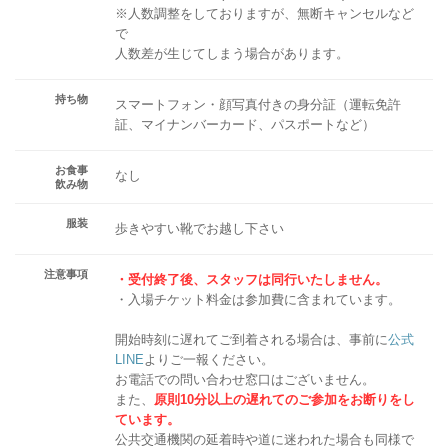
※人数調整をしておりますが、無断キャンセルなど
で
人数差が生じてしまう場合があります。
持ち物
スマートフォン・顔写真付きの身分証（運転免許
証、マイナンバーカード、パスポートなど）
お食事
なし
飲み物
服装
歩きやすい靴でお越し下さい
注意事項
・受付終了後、スタッフは同行いたしません。
・入場チケット料金は参加費に含まれています。
開始時刻に遅れてご到着される場合は、事前に
公式
LINE
よりご一報ください。
お電話での問い合わせ窓口はございません。
また、
原則10分以上の遅れてのご参加をお断りをし
ています。
公共交通機関の延着時や道に迷われた場合も同様で