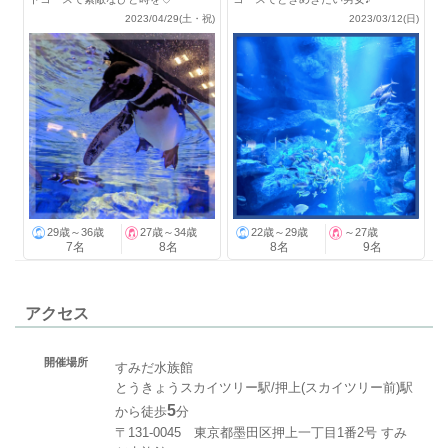
2023/04/29(土・祝)
2023/03/12(日)
29歳～36歳
27歳～34歳
22歳～29歳
～27歳
7名
8名
8名
9名
アクセス
開催場所
すみだ水族館
とうきょうスカイツリー駅/​​​​​​​押上(スカイツリー前)駅
5
から徒歩
分
〒131-0045 東京都墨田区押上一丁目1番2号 すみ