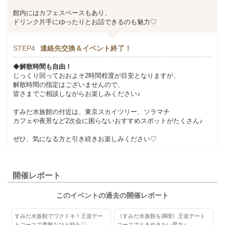
館内にはカフェスペースもあり、
ドリンク片手にゆったりとお話できるのも魅力♡
STEP4
連絡先交換＆イベント終了！
◆
解散時間も自由！
じっくり回っておおよそ2時間程度が目安となりますが、
解散時間の指定はございませんので、
皆さまでご相談しながらお楽しみください♪
すみだ水族館の付近は、東京スカイツリー、ソラマチ
カフェや夜景など2次会に困らないおすすめスポットがたくさん♪
ぜひ、気になる方と引き続きお楽しみください♡
開催レポート
このイベントの過去の開催レポート
すみだ水族館でワクドキ！王道デー
《すみだ水族館を満喫》王道デート
トコースで素敵なひと時を♡
コースでときめきたい男女♪