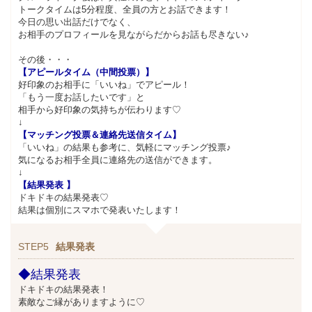
トークタイムは5分程度、全員の方とお話できます！
今日の思い出話だけでなく、
お相手のプロフィールを見ながらだからお話も尽きない♪
その後・・・
【アピールタイム（中間投票）】
好印象のお相手に「いいね」でアピール！
「もう一度お話したいです」と
相手から好印象の気持ちが伝わります♡
↓
【マッチング投票＆連絡先送信タイム】
「いいね」の結果も参考に、気軽にマッチング投票♪
気になるお相手全員に連絡先の送信ができます。
↓
【結果発表 ​】
ドキドキの結果発表♡
結果は個別にスマホで発表いたします！
STEP5
結果発表
◆結果発表
ドキドキの結果発表！
素敵なご縁がありますように♡