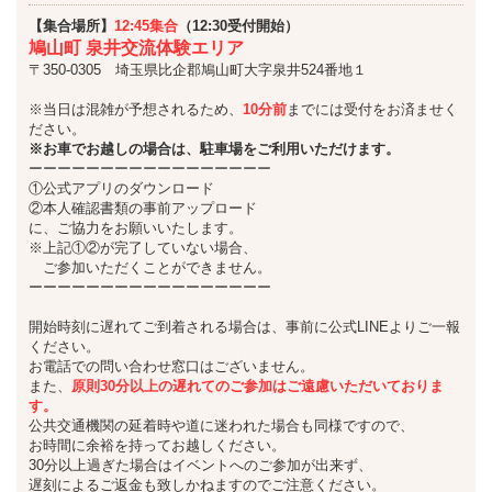
【集合場所】
12:45集合
（12:30受付開始）
鳩山町 泉井交流体験エリア
〒350-0305 埼玉県比企郡鳩山町大字泉井524番地１
※当日は混雑が予想されるため、
10分前
までには受付をお済ませく
ださい。
※お車でお越しの場合は、駐車場をご利用いただけます。
ーーーーーーーーーーーーーーーーー
①公式アプリのダウンロード
②本人確認書類の事前アップロード
に、ご協力をお願いいたします。
※上記①②が完了していない場合、
ご参加いただくことができません。
ーーーーーーーーーーーーーーーーー
開始時刻に遅れてご到着される場合は、事前に公式LINEよりご一報
ください。
お電話での問い合わせ窓口はございません。
また、
原則30分以上の遅れてのご参加はご遠慮いただいておりま
す。
公共交通機関の延着時や道に迷われた場合も同様ですので、
お時間に余裕を持ってお越しください。
30分以上過ぎた場合はイベントへのご参加が出来ず、
遅刻によるご返金も致しかねますのでご注意ください。