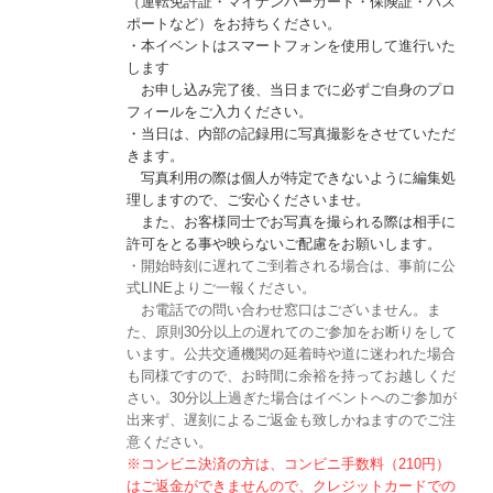
（運転免許証・マイナンバーカード・保険証・パス
ポートなど）をお持ちください。
・本イベントはスマートフォンを使用して進行いた
します
お申し込み完了後、当日までに必ずご自身のプロ
フィールをご入力ください。
・当日は、内部の記録用に写真撮影​をさせていただ
きます。
写真利用の際は個人が特定できないように​編集処
理しますので、ご安心くださいませ。
また、お客様同士でお写真を撮られる際は相手に
許可をとる事や映らないご配慮をお願いします。
・開始時刻に遅れてご到着される場合は、事前に公
式LINEよりご一報ください。
お電話での問い合わせ窓口はございません。ま
た、原則30分以上の遅れてのご参加をお断りをして
います。公共交通機関の延着時や道に迷われた場合
も同様ですので、お時間に余裕を持ってお越しくだ
さい。30分以上過ぎた場合はイベントへのご参加が
出来ず、遅刻によるご返金も致しかねますのでご注
意ください。
※コンビニ決済の方は、コンビニ手数料（210円）
はご返金ができませんので、クレジットカードでの