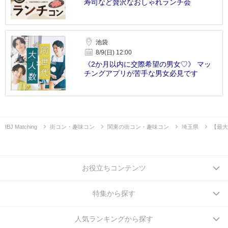
寿司など贅沢なおしゃれランチ会
池袋
8/9(日) 12:00
《2か月以内に交際希望の男女♡》 マッ
チングアプリが苦手な男女必見です
IBJ Matching
街コン・趣味コン
関東の街コン・趣味コン
埼玉県
【最大
お役立ちコンテンツ
特集から探す
人気ランキングから探す