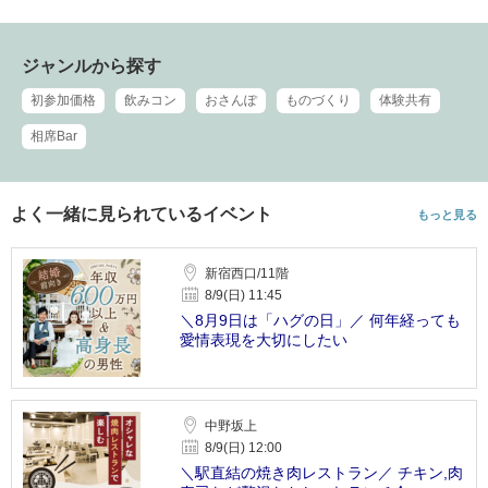
ジャンルから探す
初参加価格
飲みコン
おさんぽ
ものづくり
体験共有
相席Bar
よく一緒に見られているイベント
もっと見る
新宿西口/11階
8/9(日) 11:45
＼8月9日は「ハグの日」／ 何年経っても
愛情表現を大切にしたい
中野坂上
8/9(日) 12:00
＼駅直結の焼き肉レストラン／ チキン,肉