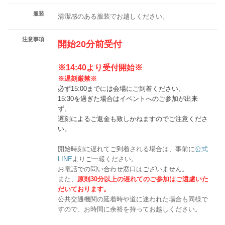
服装
清潔感のある服装でお越しください。
注意事項
開始20分前受付
※14:40より受付開始※
※遅刻厳禁※
必ず15:00までには会場にご到着ください。
15:30を過ぎた場合はイベントへのご参加が出来
ず、
遅刻によるご返金も致しかねますのでご注意くださ
い。
開始時刻に遅れてご到着される場合は、事前に
公式
LINE
よりご一報ください。
お電話での問い合わせ窓口はございません。
また、
原則30分以上の遅れてのご参加は
ご遠慮いた
だいております。
公共交通機関の延着時や道に迷われた場合も同様で
すので、お時間に余裕を持ってお越しください。