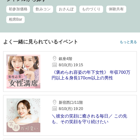
初参加価格
飲みコン
おさんぽ
ものづくり
体験共有
相席Bar
よく一緒に見られているイベント
もっと見る
銀座4階
8/10(月) 19:15
《褒められ容姿の年下女性》 年収700万
円以上＆身長170cm以上の男性
新宿西口/11階
8/10(月) 19:20
＼彼女の笑顔に癒される毎日／ この先
も、その笑顔を守り続けたい