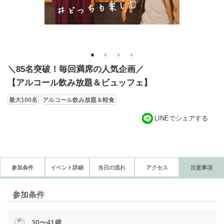
1
2
3
4
＼85名突破！毎回満席の人気企画／
【アルコール飲み放題＆ビュッフェ】
最大100名
アルコール飲み放題＆軽食
LINEでシェアする
参加条件
イベント詳細
当日の流れ
アクセス
注意事項
参加条件
30〜41歳