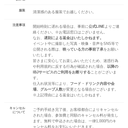
服装
清潔感のある服装でお越しください。
注意事項
開始時刻に遅れる場合は、事前に
公式LINE
よりご連
絡ください。※お電話窓口はございません。
なお、
遅刻による返金はいたしかねます。
イベント中に撮影した写真・映像・音声をSNS等で
公開される際は、
映っている方の事前了承
をお願い
いたします。
皆さまに安心してお楽しみいただくため、迷惑行為
や利用規約に反する行為が確認された場合、
以降の
IBJサービスのご利用をお断りする
ことがございま
す。
仕入れ状況等により、
フード・ドリンク内容や会
場、グループ人数
が変更となる場合がございます。
※上記理由による返金はいたしかねます。
キャンセル
ご予約手続き完了後、お客様都合によりキャンセル
について
された場合、参加費と同額のキャンセル料が発生し
ます。無料で申込された場合は、一律1,000円のキ
ャンセル料をお支払いいただきます。