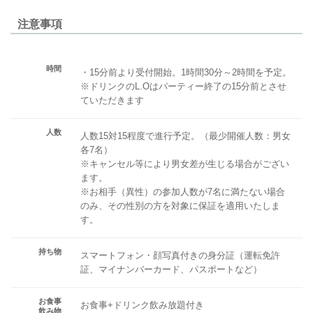
注意事項
時間
・15分前より受付開始。1時間30分～2時間を予定。
※ドリンクのL.Oはパーティー終了の15分前とさせ
ていただきます
人数
人数15対15程度で進行予定。（最少開催人数：男女
各7名）
※キャンセル等により男女差が生じる場合がござい
ます。
※お相手（異性）の参加人数が7名に満たない場合
のみ、その性別の方を対象に保証を適用いたしま
す。
持ち物
スマートフォン・顔写真付きの身分証（運転免許
証、マイナンバーカード、パスポートなど）
お食事
お食事+ドリンク飲み放題付き
飲み物