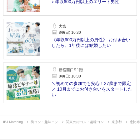
♪ 年収600万円以上のエリート男性
大宮
8/9(日) 10:30
《年収600万円以上の男性》 お付き合い
したら、1年後には結婚したい
新宿西口/11階
8/9(日) 10:30
＼初めての参加でも安心！27歳まで限定
／ 10月までにお付き合いをスタートした
い
IBJ Matching
街コン・趣味コン
関東の街コン・趣味コン
東京都
恵比寿