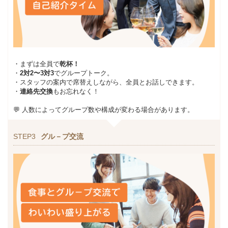
・まずは全員で
乾杯！
・
2対2〜3対3
でグループトーク。
・スタッフの案内で席替えしながら、全員とお話しできます。
・
連絡先交換
もお忘れなく！
💬 人数によってグループ数や構成が変わる場合があります。
STEP3
グル－プ交流