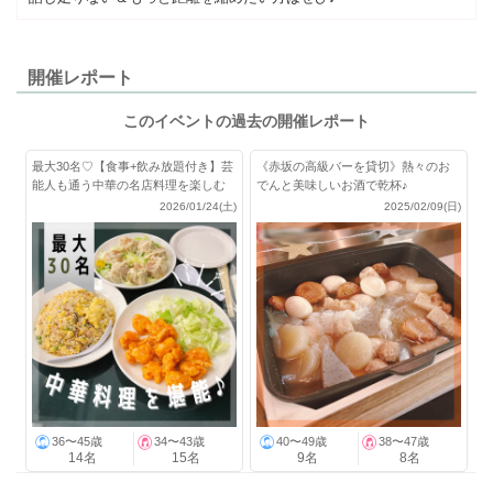
開催レポート
このイベントの過去の開催レポート
最大30名♡【食事+飲み放題付き】芸
《赤坂の高級バーを貸切》熱々のお
能人も通う中華の名店料理を楽しむ
でんと美味しいお酒で乾杯♪
会！
2026/01/24(土)
2025/02/09(日)
36〜45歳
34〜43歳
40〜49歳
38〜47歳
14名
15名
9名
8名