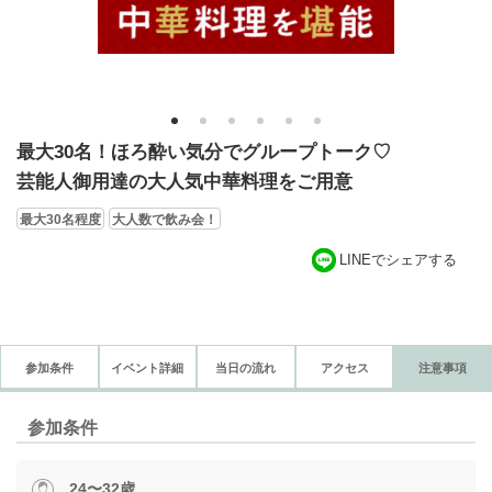
1
2
3
4
5
6
最大30名！ほろ酔い気分でグループトーク♡
芸能人御用達の大人気中華料理をご用意
最大30名程度
大人数で飲み会！
LINEでシェアする
参加条件
イベント詳細
当日の流れ
アクセス
注意事項
参加条件
24〜32歳