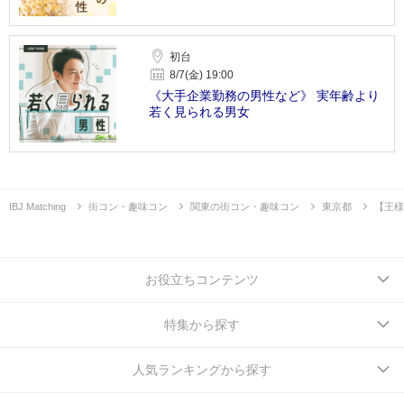
初台
8/7(金) 19:00
《大手企業勤務の男性など》 実年齢より
若く見られる男女
IBJ Matching
街コン・趣味コン
関東の街コン・趣味コン
東京都
【王様
お役立ちコンテンツ
特集から探す
人気ランキングから探す