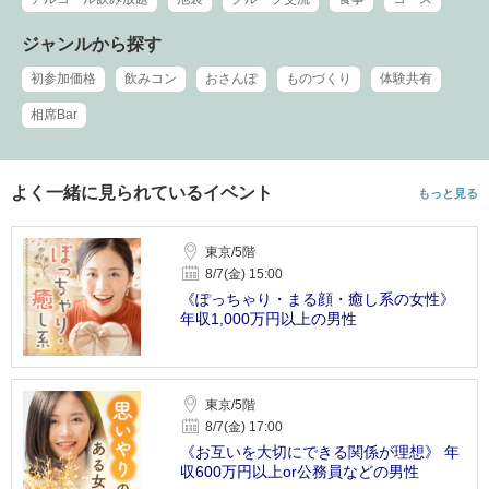
ジャンルから探す
初参加価格
飲みコン
おさんぽ
ものづくり
体験共有
相席Bar
よく一緒に見られているイベント
もっと見る
東京/5階
8/7(金) 15:00
《ぽっちゃり・まる顔・癒し系の女性》
年収1,000万円以上の男性
東京/5階
8/7(金) 17:00
《お互いを大切にできる関係が理想》 年
収600万円以上or公務員などの男性