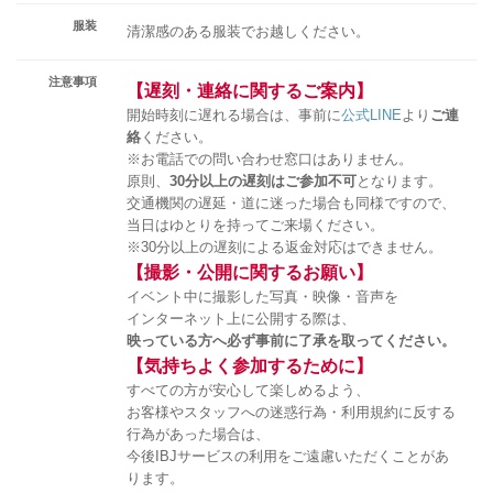
服装
清潔感のある服装でお越しください。
注意事項
【遅刻・連絡に関するご案内】
開始時刻に遅れる場合は、事前に
公式LINE
より
ご連
絡
ください。
※お電話での問い合わせ窓口はありません。
原則、
30分以上の遅刻はご参加不可
となります。
交通機関の遅延・道に迷った場合も同様ですので、
当日はゆとりを持ってご来場ください。
※30分以上の遅刻による返金対応はできません。
【撮影・公開に関するお願い】
イベント中に撮影した写真・映像・音声を
インターネット上に公開する際は、
映っている方へ必ず事前に了承を取ってください。
【気持ちよく参加するために】
すべての方が安心して楽しめるよう、
お客様やスタッフへの迷惑行為・利用規約に反する
行為があった場合は、
今後IBJサービスの利用をご遠慮いただくことがあ
ります。