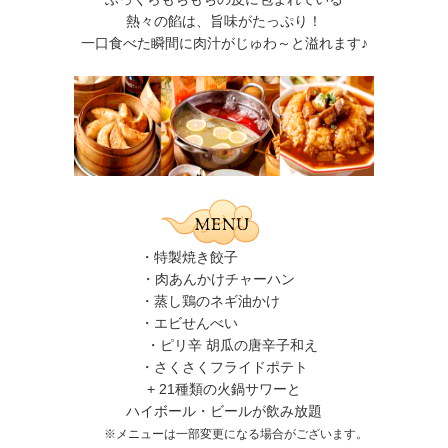
熱々の餡は、旨味がたっぷり！
一口食べた瞬間に肉汁がじゅわ～と溢れます♪
・特製焼き餃子
・肉あんかけチャーハン
・蒸し鶏のネギ油かけ
・エビせんべい
・ピリ辛 胡瓜の唐辛子和え
・さくさくフライドポテト
+ 21種類の火鍋サワーと
ハイボール・ビールが飲み放題
※メニューは一部変更になる場合がございます。