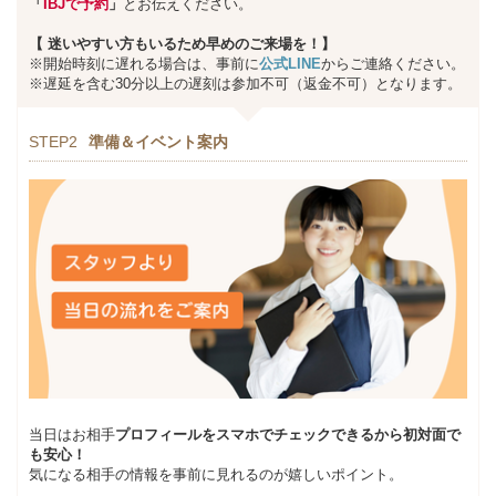
「
IBJで予約
」
とお伝えください。
【
迷いやすい方もいるため早めのご来場を！】
※開始時刻に遅れる場合は、事前に
公式LINE
からご連絡ください。
※遅延を含む30分以上の遅刻は参加不可（返金不可）となります。
STEP2
準備＆イベント案内
当日はお相手
プロフィールをスマホでチェックできるから初対面で
も安心！
気になる相手の情報を事前に見れるのが嬉しいポイント。