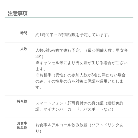
注意事項
時間
約1時間半～2時間程度を予定しています。
人数
人数6対6程度で進行予定。（最少開催人数：男女各
3名）
※キャンセル等により男女差が生じる場合がござい
ます。
※お相手（異性）の参加人数が3名に満たない場合
のみ、その性別の方を対象に保証を適用いたしま
す。
持ち物
スマートフォン・顔写真付きの身分証（運転免許
証、マイナンバーカード、パスポートなど）
お食事
お食事＆アルコール飲み放題（ソフトドリンクあ
飲み物
り）