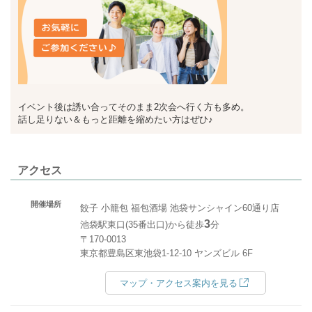
イベント後は誘い合ってそのまま2次会へ行く方も多め。
話し足りない＆もっと距離を縮めたい方はぜひ♪
アクセス
開催場所
餃子 小籠包 福包酒場 池袋サンシャイン60通り店
3
池袋駅東口(35番出口)から徒歩
分
〒170-0013
東京都豊島区東池袋1-12-10 ヤンズビル 6F
マップ・アクセス案内を見る