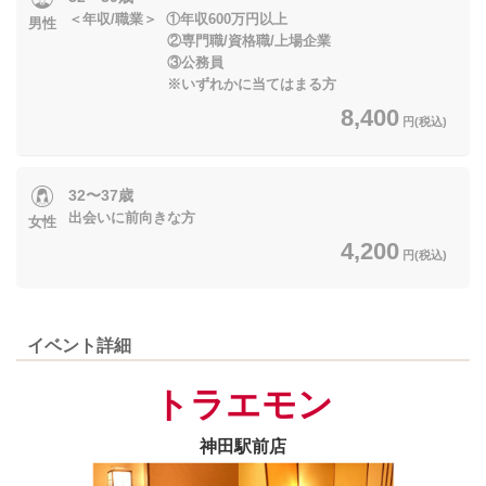
＜年収/職業＞ ①年収600万円以上
男性
②専門職/資格職/上場企業
③公務員
※いずれかに当てはまる方
8,400
円(税込)
32〜37歳
出会いに前向きな方
女性
4,200
円(税込)
イベント詳細
トラエモン
神田駅前店