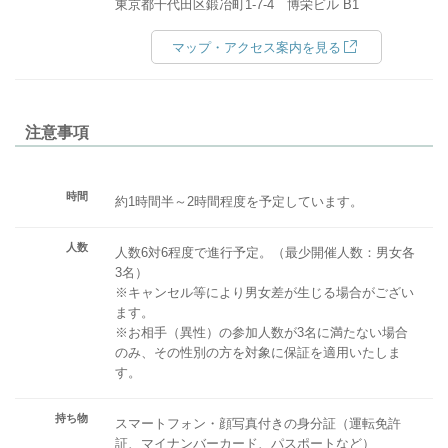
東京都千代田区鍛冶町1-7-4 博栄ビル B1
マップ・アクセス案内を見る
注意事項
時間
約1時間半～2時間程度を予定しています。
人数
人数6対6程度で進行予定。（最少開催人数：男女各
3名）
※キャンセル等により男女差が生じる場合がござい
ます。
※お相手（異性）の参加人数が3名に満たない場合
のみ、その性別の方を対象に保証を適用いたしま
す。
持ち物
スマートフォン・顔写真付きの身分証（運転免許
証、マイナンバーカード、パスポートなど）