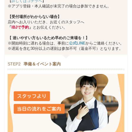
【
詳しくはコチラへ
】
※アプリ登録・本人確認が未完了の場合は参加できません。
【受付場所がわからない場合】
店内へお入りいただき、お近くのスタッフへ
「
IBJで予約
」
とお伝えください。
【
迷いやすい方もいるため早めのご来場を！】
※開始時刻に遅れる場合は、事前に
公式LINE
からご連絡ください。
※遅延を含む30分以上の遅刻は参加不可（返金不可）となります。
STEP2
準備＆イベント案内