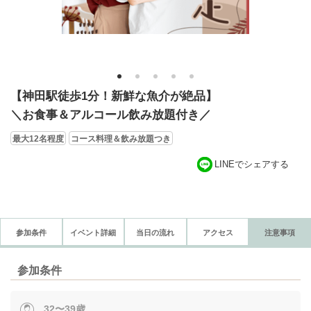
1
2
3
4
5
【神田駅徒歩1分！新鮮な魚介が絶品】
＼お食事＆アルコール飲み放題付き／
最大12名程度
コース料理＆飲み放題つき
LINEでシェアする
参加条件
イベント詳細
当日の流れ
アクセス
注意事項
参加条件
32〜39歳