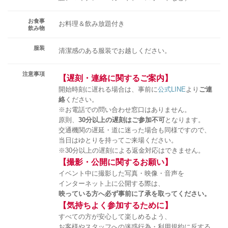
お食事
お料理＆飲み放題付き
飲み物
服装
清潔感のある服装でお越しください。
注意事項
【遅刻・連絡に関するご案内】
開始時刻に遅れる場合は、事前に
公式LINE
より
ご連
絡
ください。
※お電話での問い合わせ窓口はありません。
原則、
30分以上の遅刻はご参加不可
となります。
交通機関の遅延・道に迷った場合も同様ですので、
当日はゆとりを持ってご来場ください。
※30分以上の遅刻による返金対応はできません。
【撮影・公開に関するお願い】
イベント中に撮影した写真・映像・音声を
インターネット上に公開する際は、
映っている方へ必ず事前に了承を取ってください。
【気持ちよく参加するために】
すべての方が安心して楽しめるよう、
お客様やスタッフへの迷惑行為・利用規約に反する