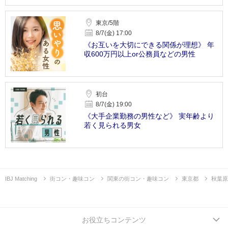
東京/5階
8/7(金) 17:00
《お互いを大切にできる関係が理想》 年
収600万円以上or公務員などの男性
初台
8/7(金) 19:00
《大手企業勤務の男性など》 実年齢より
若く見られる男女
IBJ Matching
街コン・趣味コン
関東の街コン・趣味コン
東京都
秋葉原
お役立ちコンテンツ