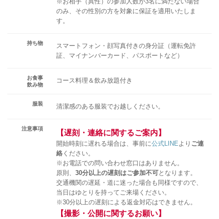
※お相手（異性）の参加人数が3名に満たない場合
のみ、その性別の方を対象に保証を適用いたしま
す。
持ち物
スマートフォン・顔写真付きの身分証（運転免許
証、マイナンバーカード、パスポートなど）
お食事
コース料理＆飲み放題付き
飲み物
服装
清潔感のある服装でお越しください。
注意事項
【遅刻・連絡に関するご案内】
開始時刻に遅れる場合は、事前に
公式LINE
より
ご連
絡
ください。
※お電話での問い合わせ窓口はありません。
原則、
30分以上の遅刻はご参加不可
となります。
交通機関の遅延・道に迷った場合も同様ですので、
当日はゆとりを持ってご来場ください。
※30分以上の遅刻による返金対応はできません。
【撮影・公開に関するお願い】