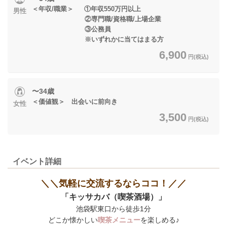
＜年収/職業＞ ①年収550万円以上
男性
②専門職/資格職/上場企業
③公務員
※いずれかに当てはまる方
6,900
円(税込)
〜34歳
＜価値観＞ 出会いに前向き
女性
3,500
円(税込)
イベント詳細
＼＼気軽に交流するならココ！／／
「キッサカバ（喫茶酒場）」
池袋駅東口から徒歩1分
どこか懐かしい
喫茶メニュー
を楽しめる♪