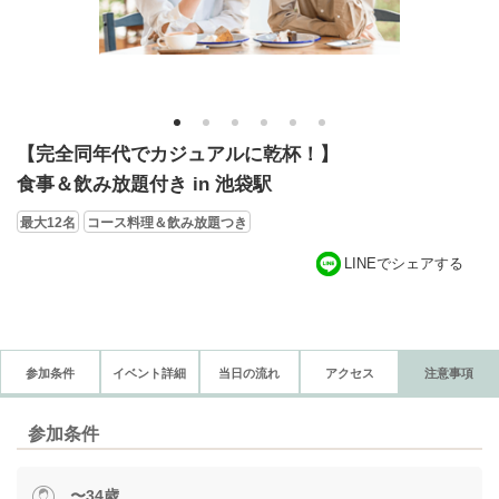
1
2
3
4
5
6
【完全同年代でカジュアルに乾杯！】
食事＆飲み放題付き in 池袋駅
最大12名
コース料理＆飲み放題つき
LINEでシェアする
参加条件
イベント詳細
当日の流れ
アクセス
注意事項
参加条件
〜34歳