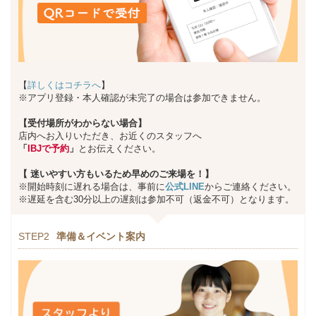
【
詳しくはコチラへ
】
※アプリ登録・本人確認が未完了の場合は参加できません。
【受付場所がわからない場合】
店内へお入りいただき、お近くのスタッフへ
「
IBJで予約
」
とお伝えください。
【
迷いやすい方もいるため早めのご来場を！】
※開始時刻に遅れる場合は、事前に
公式LINE
からご連絡ください。
※遅延を含む30分以上の遅刻は参加不可（返金不可）となります。
STEP2
準備＆イベント案内