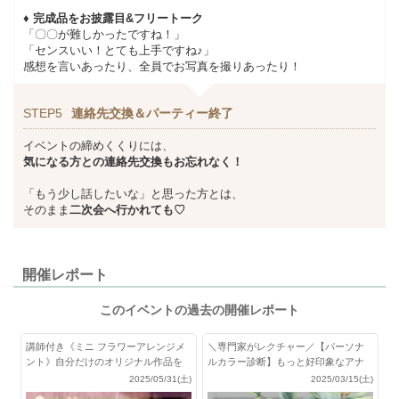
♦
完成品をお披露目&フリートーク
「〇〇が難しかったですね！」
「センスいい！とても上手ですね♪」
感想を言いあったり、全員でお写真を撮りあったり！
STEP5
連絡先交換＆パーティー終了
イベントの締めくくりには、
気になる方との連絡先交換もお忘れなく！
「もう少し話したいな」と思った方とは、
そのまま
二次会へ行かれても♡
開催レポート
このイベントの過去の開催レポート
講師付き《ミニ フラワーアレンジメ
＼専門家がレクチャー／【パーソナ
ント》自分だけのオリジナル作品を
ルカラー診断】もっと好印象なアナ
作ろう
タになれる♪
2025/05/31(土)
2025/03/15(土)