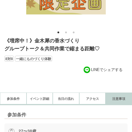
1
2
3
《増席中！》金木犀の香水づくり
グループトーク＆共同作業で縮まる距離♡
8対8
一緒にものづくり体験
LINEでシェアする
参加条件
イベント詳細
当日の流れ
アクセス
注意事項
参加条件
27〜38歳