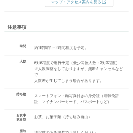
マップ・アクセス案内を見る
注意事項
時間
約1時間半～2時間程度を予定。
人数
6対6程度で進行予定（最少開催人数：3対3程度）
※人数調整をしておりますが、無断キャンセルなど
で
人数差が生じてしまう場合があります。
持ち物
スマートフォン・顔写真付きの身分証（運転免許
証、マイナンバーカード、パスポートなど）
お食事
お茶、お菓子類（持ち込み自由）
飲み物
服装
清潔感のある服装でお越しください。