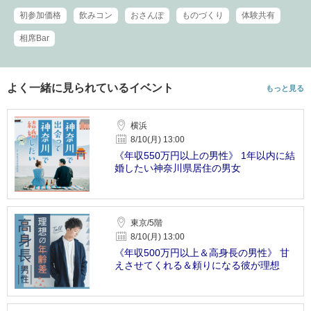
初参加価格
飲みコン
おさんぽ
ものづくり
体験共有
相席Bar
よく一緒に見られているイベント
もっと見る
横浜
8/10(月) 13:00
《年収550万円以上の男性》 1年以内に結
婚したい神奈川県居住の男女
東京/5階
8/10(月) 13:00
《年収500万円以上＆高身長の男性》 甘
えさせてくれる＆頼りになる彼が理想