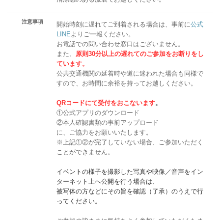
注意事項
開始時刻に遅れてご到着される場合は、事前に
公式
LINE
よりご一報ください。
お電話での問い合わせ窓口はございません。
また、
原則30分以上の遅れてのご参加をお断りをし
ています。
公共交通機関の延着時や道に迷われた場合も同様で
すので、お時間に余裕を持ってお越しください。
QRコードにて受付をおこないます
。
①公式アプリのダウンロード
②本人確認書類の事前アップロード
に、ご協力をお願いいたします。
※上記①②が完了していない場合、ご参加いただく
ことができません。
イベントの様子を撮影した写真や映像／音声をイン
ターネット上へ公開を行う場合は、
被写体の方などにその旨を確認（了承）のうえで行
ってください。