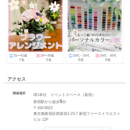
31〜42歳
29〜39歳
20代・30代
20代・30代
7名
5名
6名
9名
アクセス
開催場所
IBJ本社 イベントスペース（新宿）
5
新宿駅から徒歩
分
〒160-0023
東京都新宿区西新宿1-23-7 新宿ファーストウエスト
ビル 12F