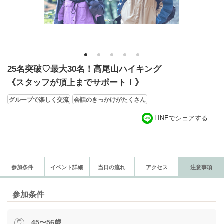
1
2
3
4
5
25名突破♡最大30名！高尾山ハイキング
《スタッフが頂上までサポート！》
グループで楽しく交流
会話のきっかけがたくさん
LINEでシェアする
参加条件
イベント詳細
当日の流れ
アクセス
注意事項
参加条件
45〜56歳