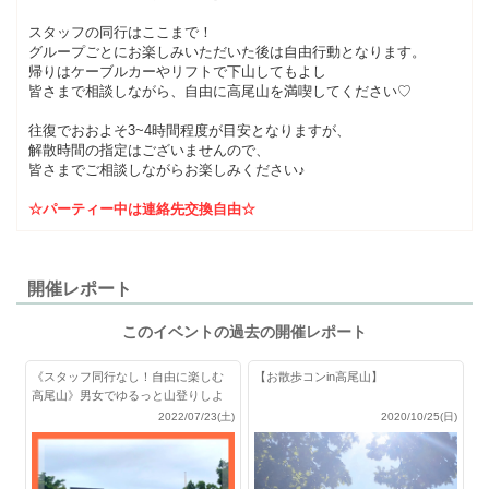
スタッフの同行はここまで！
グループごとにお楽しみいただいた後は自由行動となります。
帰りはケーブルカーやリフトで下山してもよし
皆さまで相談しながら、自由に高尾山を満喫してください♡
往復でおおよそ3~4時間程度が目安となりますが、
解散時間の指定はございませんので、
皆さまでご相談しながらお楽しみください♪
☆パーティー中は連絡先交換自由☆
開催レポート
このイベントの過去の開催レポート
《スタッフ同行なし！自由に楽しむ
【お散歩コンin高尾山】
高尾山》男女でゆるっと山登りしよ
★
2022/07/23(土)
2020/10/25(日)