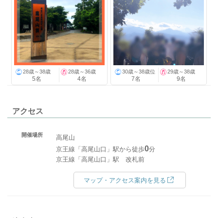
28歳～38歳
28歳～36歳
30歳～38歳位
29歳～38歳
5名
4名
7名
9名
アクセス
開催場所
高尾山
0
京王線「高尾山口」駅から徒歩
分
京王線「高尾山口」駅 改札前
マップ・アクセス案内を見る