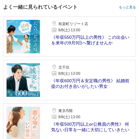
よく一緒に見られているイベント
もっと見る
有楽町リゾート店
8/8(土) 13:00
《年収550万円以上の男性》 この出会い
を来年の9月9日へ繋げませんか
北千住
8/8(土) 13:00
《年収600万円＆安定職の男性》 結婚前
提のお付き合いがしたい男女
東京/5階
8/8(土) 13:00
《年収500万円以上or公務員の男性》 何
気ない日常を一緒に大切にしていきたい