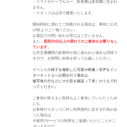
・リフトやケーブルカー、飲食費は参加費に含まれ
ません。
・スタッフは山頂で撤退いたします。
開始時刻に遅れてご到着される場合は、事前に公式
LINEよりご一報ください。
お電話での問い合わせ窓口はございません。
また、
原則10分以上の遅れてのご参加をお断りをし
ています。
公共交通機関の延着時や道に迷われた場合も同様で
すので、お時間に余裕を持ってお越しください。
イベントの様子を撮影した写真や映像／音声をイン
ターネット上へ公開を行う場合は、
被写体の方などにその旨を確認（了承）のうえで行
ってください。
ご参加の皆さまに気持ちよく参加していただくため
にも、
お客様やスタッフに対し利用規約に反する行為があ
った場合は
今後IBJサービスの利用をご遠慮いただくことがご
ざいますので、