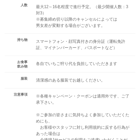
人数
最大12～16名程度で進行予定。（最少開催人数：3
対3）
※募集締め切り以降のキャンセルによっては
男女差が変動する場合がございます。
持ち物
スマートフォン・顔写真付きの身分証（運転免許
証、マイナンバーカード、パスポートなど）
お食事
各自でいちご狩り代を負担していただきます
飲み物
服装
清潔感のある服装でお越しください。
注意事項
※各種キャンペーン・クーポンは適用外です、ご了
承下さい。
※ご参加の皆さまに気持ちよく参加していただくた
めにも、
お客様やスタッフに対し利用規約に反する行為が
あった場合は
今後IBJサービスの利用をご遠慮いただくことが