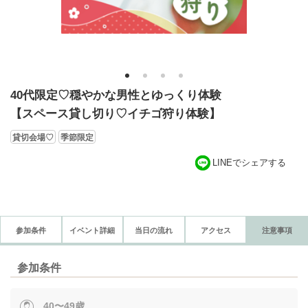
1
2
3
4
40代限定♡穏やかな男性とゆっくり体験
【スペース貸し切り♡イチゴ狩り体験】
貸切会場♡
季節限定
LINEでシェアする
参加条件
イベント詳細
当日の流れ
アクセス
注意事項
参加条件
40〜49歳