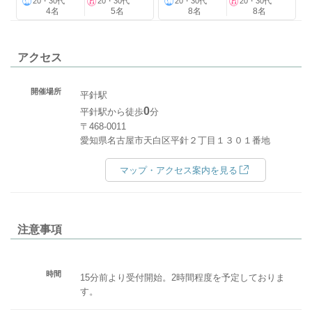
20・30代
20・30代
20・30代
20・30代
4名
5名
8名
8名
アクセス
開催場所
平針駅
0
平針駅から徒歩
分
〒468-0011
愛知県名古屋市天白区平針２丁目１３０１番地
マップ・アクセス案内を見る
注意事項
時間
15分前より受付開始。2時間程度を予定しておりま
す。