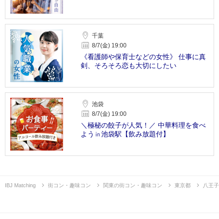
千葉
8/7(金) 19:00
《看護師や保育士などの女性》 仕事に真
剣、そろそろ恋も大切にしたい
池袋
8/7(金) 19:00
＼極秘の餃子が人気！／ 中華料理を食べ
よう㏌池袋駅【飲み放題付】
IBJ Matching
街コン・趣味コン
関東の街コン・趣味コン
東京都
八王子