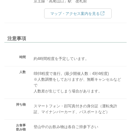
京王線「高尾山口」駅 改札前
マップ・アクセス案内を見る
注意事項
時間
約4時間程度を予定しています。
人数
8対8程度で進行。(最少開催人数：4対4程度)
※人数調整をしておりますが、無断キャンセルなど
で
人数差が生じてしまう場合があります。
持ち物
スマートフォン・顔写真付きの身分証（運転免許
証、マイナンバーカード、パスポートなど）
お食事
登山中のお飲み物は各自ご持参下さい
飲み物