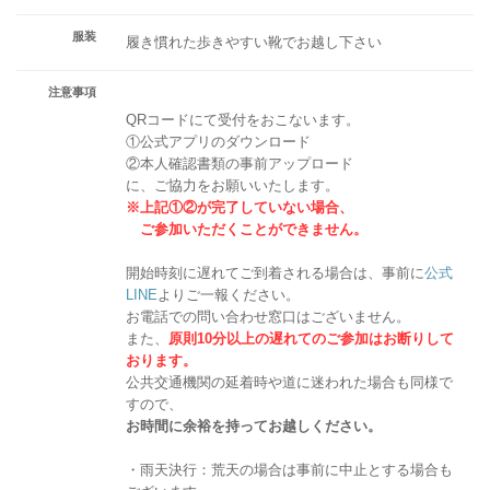
服装
履き慣れた歩きやすい靴でお越し下さい
注意事項
QRコードにて受付をおこないます。
①公式アプリのダウンロード
②本人確認書類の事前アップロード
に、ご協力をお願いいたします。
※上記①②が完了していない場合、
ご参加いただくことができません。
開始時刻に遅れてご到着される場合は、事前に
公式
LINE
よりご一報ください。
お電話での問い合わせ窓口はございません。
また、
原則10分以上の遅れてのご参加はお断りして
おります。
公共交通機関の延着時や道に迷われた場合も同様で
すので、
お時間に余裕を持ってお越しください。
・雨天決行：荒天の場合は事前に中止とする場合も