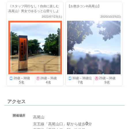
《スタッフ同行なし！自由に楽しむ
【お散歩コンin高尾山】
高尾山》男女でゆるっと山登りしよ
★
2022/07/23(土)
2020/10/25(日)
28歳～38歳
28歳～36歳
30歳～38歳位
29歳～38歳
5名
4名
7名
9名
アクセス
開催場所
高尾山
0
京王線「高尾山口」駅から徒歩
分