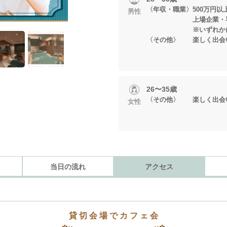
〈年収・職業〉500万円以
男性
上場企業・専門
※いずれかに当
〈その他〉 楽しく出会
26〜35歳
〈その他〉 楽しく出会
女性
当日の流れ
アクセス
貸 切 会 場 で カ フ ェ 会