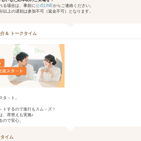
れる場合は、事前に
公式LINE
からご連絡ください。
0分以上の遅刻は参加不可（返金不可）となります。
介＆ トークタイム
スタ－ト。
－トするので進行もスム－ズ！
は、席替えも実施♪
るので安心。
ェタイム