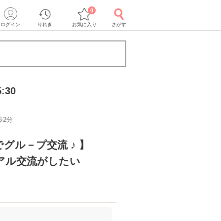
0
ログイン
りれき
お気に入り
さがす
:30
歩2分
グル－プ交流 ♪ 】
アル交流がしたい