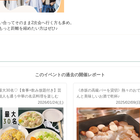
い合ってそのまま2次会へ行く方も多め。
もっと距離を縮めたい方はぜひ♪
このイベントの過去の開催レポート
最大30名♡【食事+飲み放題付き】芸
《赤坂の高級バーを貸切》熱々のお
能人も通う中華の名店料理を楽しむ
んと美味しいお酒で乾杯♪
会！
2026/01/24(土)
2025/02/09(日