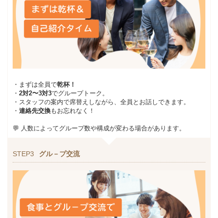
・まずは全員で
乾杯！
・
2対2〜3対3
でグループトーク。
・スタッフの案内で席替えしながら、全員とお話しできます。
・
連絡先交換
もお忘れなく！
💬 人数によってグループ数や構成が変わる場合があります。
STEP3
グル－プ交流