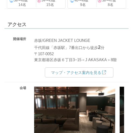
36〜45歳
34〜43歳
40〜49歳
38〜47歳
14名
15名
9名
8名
アクセス
開催場所
赤坂/GREEN JACKET LOUNGE
2
千代田線「赤坂駅」7番出口から徒歩
分
〒107-0052
東京都港区赤坂６丁目3−15＜J AKASAKA＞8階
マップ・アクセス案内を見る
会場