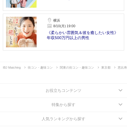
横浜
8/10(月) 19:00
《柔らかい雰囲気＆彼を癒したい女性》
年収500万円以上の男性
IBJ Matching
街コン・趣味コン
関東の街コン・趣味コン
東京都
恵比寿
お役立ちコンテンツ
特集から探す
人気ランキングから探す