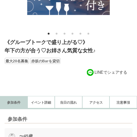
1
2
3
4
5
6
《グループトークで盛り上がる♡》
年下の方が合う♡お姉さん気質な女性♪
最大20名募集
赤坂のBarを貸切
LINEでシェアする
参加条件
イベント詳細
当日の流れ
アクセス
注意事項
参加条件
〜45歳