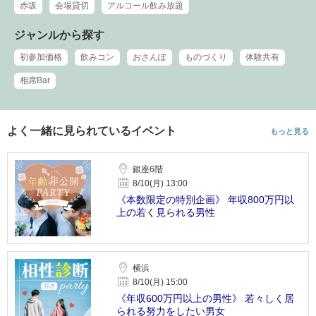
赤坂
会場貸切
アルコール飲み放題
ジャンルから探す
初参加価格
飲みコン
おさんぽ
ものづくり
体験共有
相席Bar
よく一緒に見られているイベント
もっと見る
銀座6階
8/10(月) 13:00
《本数限定の特別企画》 年収800万円以
上の若く見られる男性
横浜
8/10(月) 15:00
《年収600万円以上の男性》 若々しく居
られる努力をしたい男女