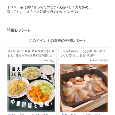
イベント後は誘い合ってそのまま2次会へ行く方も多め。
話し足りない＆もっと距離を縮めたい方はぜひ♪
開催レポート
このイベントの過去の開催レポート
最大30名♡【食事+飲み放題付き】芸
《赤坂の高級バーを貸切》熱々のお
能人も通う中華の名店料理を楽しむ
でんと美味しいお酒で乾杯♪
会！
2026/01/24(土)
2025/02/09(日)