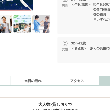
＜年収/職業＞ ①年収600
男性
②専門職/資格職
③公務員
※いずれかに当
32〜41歳
＜価値観＞ 多くの異性に
女性
当日の流れ
アクセス
大人数×貸し切りで