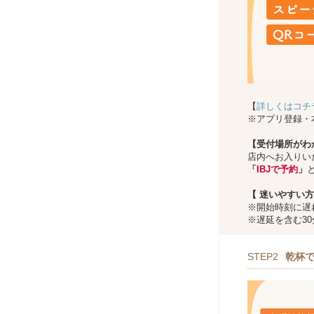
【
詳しくはコチ
※アプリ登録・
【受付場所がわ
店内へお入りい
「
IBJで予約
」
【
迷いやすい方
※開始時刻に遅
※遅延を含む3
STEP2
乾杯