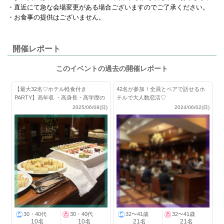
・直近にて急な会場変更がある場合ございますのでご了承ください。
・お食事の提供はございません。
開催レポート
このイベントの過去の開催レポート
【最大32名♡ホテル軽食付き
42名が参加！全員とペアで話せるホ
PARTY】高年収 ・高身長・高学歴の
テルで大人数恋活♡
男性限定
2025/06/08(日)
2024/06/02(日)
30・40代
30・40代
32〜41歳
32〜41歳
10名
10名
21名
21名