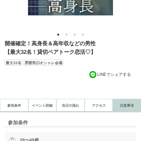
1
2
3
4
開催確定！高身長＆高年収などの男性
【最大32名！貸切ペアトーク恋活♡】
最大32名
雰囲気◎オシャレ会場
LINEでシェアする
参加条件
イベント詳細
当日の流れ
アクセス
注意事項
参加条件
38〜49歳