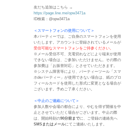
友だち追加はこちら →
https://page.line.me/opw3471a
ID検索：@opw3471a
＜スマートフォンの使用について＞
本パーティーでは、ご自身のスマートフォンを使用
いたします。アカウントに登録されているメールが
受信可能なスマートフォンをご持参ください。
※メール受信不可、充電切れなどにより端末が使用
できない場合は、ご参加いただけません。その際の
参加費は「お振替対応」とさせていただきます。
※システム障害等により、パーティーツール「スマ
ホdeパーティー」が使用できない場合は、紙のプロ
フィールカードを使用した形式に変更となる場合が
ございます。予めご了承ください。
＜中止のご連絡について＞
参加人数や会場の都合により、やむを得ず開催を中
止とさせていただく場合がございます。中止の際
は、開始時刻の
90分前まで
に、ご登録の連絡先へ
SMSまたはメール
にてご連絡いたします。