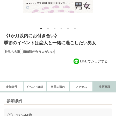
1
2
3
4
5
6
《1か月以内にお付き合い》
季節のイベントは恋人と一緒に過ごしたい男女
外見も大事
価値観が合う人がいい
LINEでシェアする
参加条件
イベント詳細
当日の流れ
アクセス
注意事項
参加条件
37〜44歳