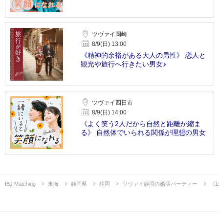
ツヴァイ岡崎
8/9(日) 13:00
《精神的余裕がある大人の男性》 恋人と
観光や旅行へ行きたい男女♪
ツヴァイ四日市
8/9(日) 14:00
《よく笑う2人だから自然と距離が縮ま
る》 自然体でいられる関係が理想の男女
IBJ Matching
東海
静岡県
静岡
ツヴァイ静岡の婚活パーティー
《