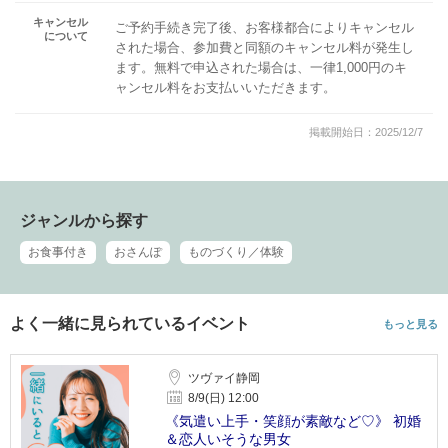
キャンセル
ご予約手続き完了後、お客様都合によりキャンセル
について
された場合、参加費と同額のキャンセル料が発生し
ます。無料で申込された場合は、一律1,000円のキ
ャンセル料をお支払いいただきます。
掲載開始日：2025/12/7
ジャンルから探す
お食事付き
おさんぽ
ものづくり／体験
よく一緒に見られているイベント
もっと見る
ツヴァイ静岡
8/9(日) 12:00
《気遣い上手・笑顔が素敵など♡》 初婚
＆恋人いそうな男女