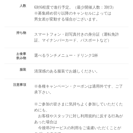
人数
6対6程度で進行予定。（最少開催人数：3対3）
※募集締め切り以降のキャンセルによっては
男女差が変動する場合がございます。
持ち物
スマートフォン・顔写真付きの身分証（運転免許
証、マイナンバーカード、パスポートなど）
お食事
選べるランチメニュー・ドリンク1杯
飲み物
服装
清潔感のある服装でお越しください。
注意事項
※各種キャンペーン・クーポンは適用外です、ご了
承下さい。
※ご参加の皆さまに気持ちよく参加していただくた
めにも、
お客様やスタッフに対し利用規約に反する行為が
あった場合は
今後IBJサービスの利用をご遠慮いただくことが