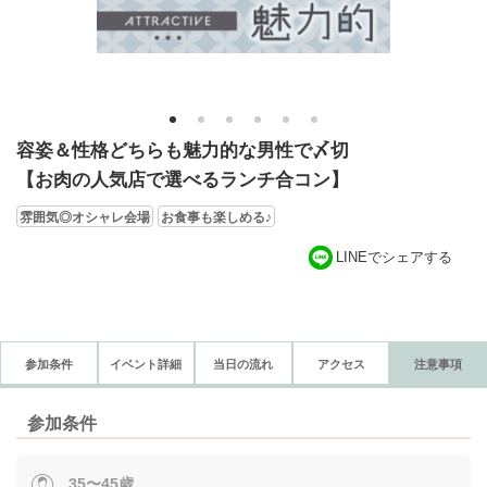
1
2
3
4
5
6
容姿＆性格どちらも魅力的な男性で〆切
【お肉の人気店で選べるランチ合コン】
雰囲気◎オシャレ会場
お食事も楽しめる♪
LINEでシェアする
参加条件
イベント詳細
当日の流れ
アクセス
注意事項
参加条件
35〜45歳