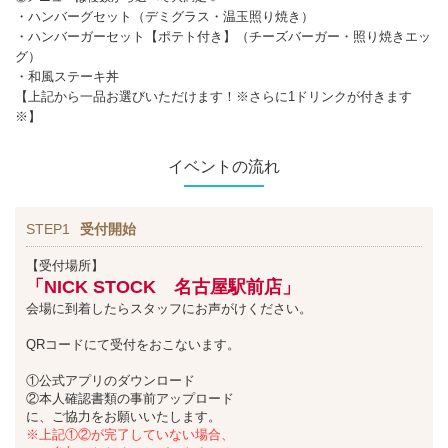
・ハンバーグセット（デミグラス・温玉照り焼き）
・ハンバーガーセット【ポテト付き】（チーズバーガー・照り焼きエッ
グ）
・和風ステーキ丼
【上記から一品お選びいただけます！※さらに1ドリンクが付きます
※】
イベントの流れ
STEP1
受付開始
【受付場所】
「NICK STOCK 名古屋駅前店」
会場に到着したらスタッフにお声がけください。
QRコードにて受付をおこないます。
①公式アプリのダウンロード
②本人確認書類の事前アップロード
に、ご協力をお願いいたします。
※上記①②が完了していない場合、