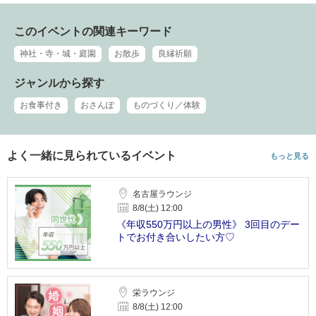
このイベントの関連キーワード
神社・寺・城・庭園
お散歩
良縁祈願
ジャンルから探す
お食事付き
おさんぽ
ものづくり／体験
よく一緒に見られているイベント
もっと見る
名古屋ラウンジ
8/8(土) 12:00
《年収550万円以上の男性》 3回目のデー
トでお付き合いしたい方♡
栄ラウンジ
8/8(土) 12:00