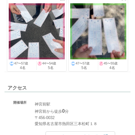
47〜57歳
44〜54歳
47〜57歳
45〜55歳
4名
5名
5名
4名
アクセス
開催場所
神宮前駅
0
神宮前から徒歩
分
〒456-0032
愛知県名古屋市熱田区三本松町１８