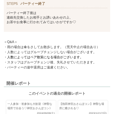
STEP5
パーティー終了
パーティー終了後は
連絡先交換したお相手とお誘いあわせの上、
お茶やお食事に行かれてみてはいかがですか♡
＜Q&A＞
・雨の場合は傘をさしてお散歩します。（荒天中止の場合あり）
・人数によってはグループチェンジしない場合がございます。
・人数によってはペア散策になる場合がございます。
・スタッフはグループチェンジ後、失礼させていただきます。
・パーティーの途中退席はご遠慮ください。
開催レポート
このイベントの過去の開催レポート
一人参加・初参加も大歓迎《神聖な
【熱田神宮おさんぽコン】神聖な場
場所で出会う♡神宮おさんぽコン》
所に癒される♡
2024/06/08(土)
2023/12/17(日)