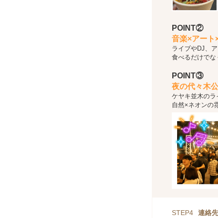
POINT②
音楽×アート
ライブやDJ、
食べるだけでな
POINT③
夜の代々木
ケヤキ並木のラ
自然×ネオンの
STEP4
連絡