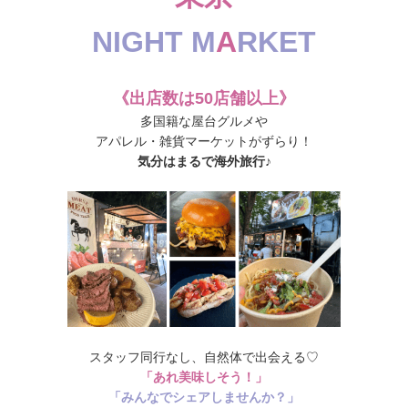
NIGHT M
A
RKET
《出店数は50店舗以上》
多国籍な屋台グルメや
アパレル・雑貨マーケットがずらり！
気分はまるで海外旅行♪
スタッフ同行なし、自然体で出会える♡
「あれ美味しそう！」
「みんなでシェアしませんか？」