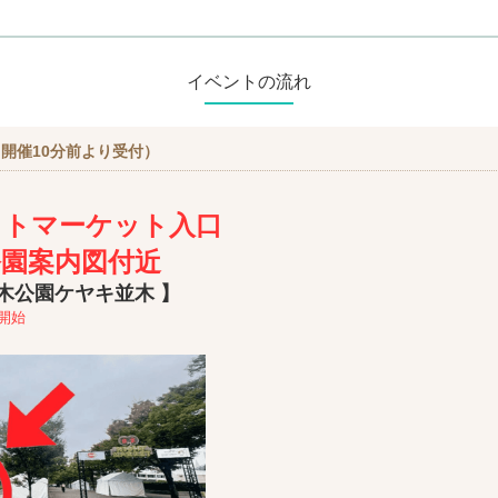
イベントの流れ
開催10分前より受付）
】
イトマーケット入口
公園案内図付近
木公園ケヤキ並木 】
開始