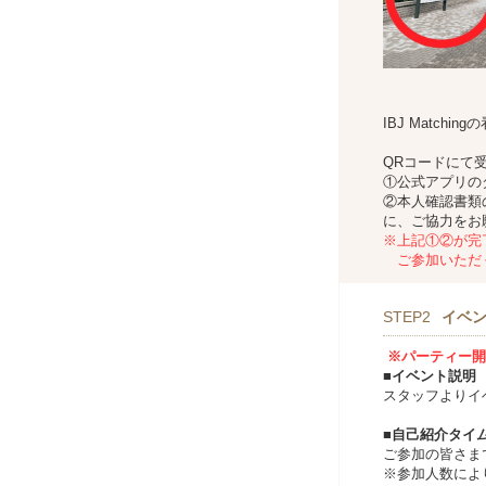
IBJ Matc
QRコードにて
①公式アプリの
②本人確認書類
に、ご協力をお
※上記①②が完
ご参加いただ
STEP2
イベ
※パーティー開
■イベント説明
スタッフよりイ
■自己紹介タイ
ご参加の皆さま
※参加人数によ