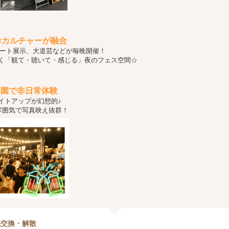
×カルチャーが融合
アート展示、大道芸などが毎晩開催！
く「観て・聴いて・感じる」夜のフェス空間☆
公園で非日常体験
イトアップが幻想的♪
雰囲気で写真映え抜群！
先交換・解散