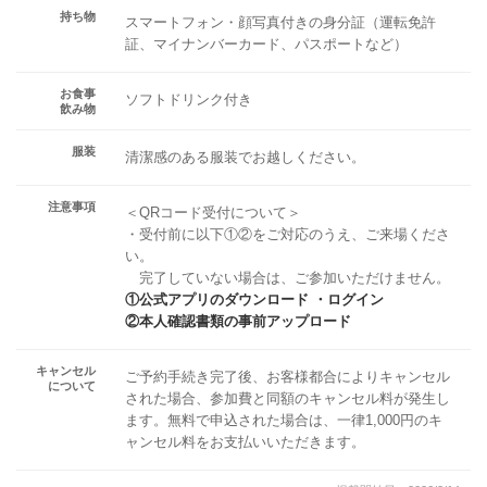
持ち物
スマートフォン・顔写真付きの身分証（運転免許
証、マイナンバーカード、パスポートなど）
お食事
ソフトドリンク付き
飲み物
服装
清潔感のある服装でお越しください。
注意事項
＜QRコード受付について＞
・受付前に以下①②をご対応のうえ、ご来場くださ
い。
完了していない場合は、ご参加いただけません。
①公式アプリのダウンロード ・ログイン
②本人確認書類の事前アップロード
キャンセル
ご予約手続き完了後、お客様都合によりキャンセル
について
された場合、参加費と同額のキャンセル料が発生し
ます。無料で申込された場合は、一律1,000円のキ
ャンセル料をお支払いいただきます。