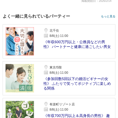
掲載開始日：2026/2/14
よく一緒に見られているパーティー
もっと見る
北千住
8/8(土) 11:00
《年収600万円以上・公務員などの男
性》 パートナーと健康に過ごしたい男女
東京/5階
8/8(土) 11:00
《参加回数5回以下の婚活ビギナーの女
性》 ふたりで笑ってポジティブに楽しめ
る関係
有楽町リゾート店
8/8(土) 11:00
《年収700万円以上＆高身長の男性》 趣