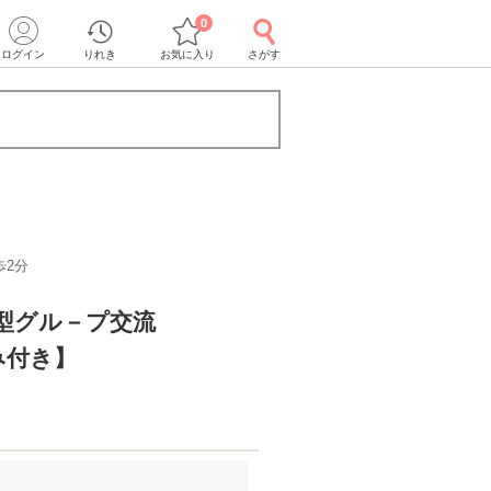
0
ログイン
りれき
お気に入り
さがす
歩2分
型グル－プ交流
み付き】