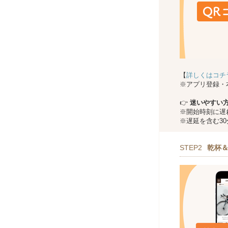
【
詳しくはコチ
※アプリ登録・
👉
迷いやすい
※開始時刻に遅
※遅延を含む3
STEP2
乾杯