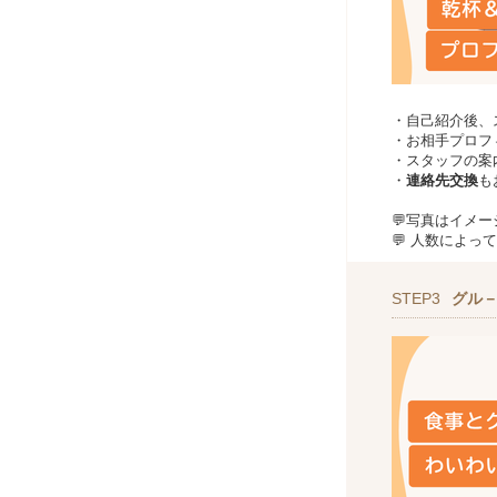
・自己紹介後、
・お相手プロフ
・スタッフの案
・
連絡先交換
も
💬写真はイメ
💬 人数によ
STEP3
グル