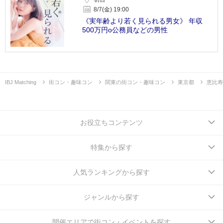
8/7(金) 19:00
《実年齢より若く見られる男女》 年収
500万円o公務員などの男性
IBJ Matching
街コン・趣味コン
関東の街コン・趣味コン
東京都
恵比寿
お役立ちコンテンツ
特集から探す
人気ランキングから探す
ジャンルから探す
開催エリアで街コン・イベントを探す