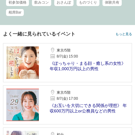
初参加価格
飲みコン
おさんぽ
ものづくり
体験共有
相席Bar
よく一緒に見られているイベント
もっと見る
東京/5階
8/7(金) 15:00
《ぽっちゃり・まる顔・癒し系の女性》
年収1,000万円以上の男性
東京/5階
8/7(金) 17:00
《お互いを大切にできる関係が理想》 年
収600万円以上or公務員などの男性
初台