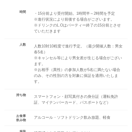
時間
・15分前より受付開始。1時間半～2時間を予定
※進行状況により前後する場合がございます。
※ドリンクのL.Oはパーティー終了の15分前とさせ
ていただきます
人数
人数10対10程度で進行予定。（最少開催人数：男女
各5名）
※キャンセル等により男女差が生じる場合がござい
ます。
※お相手（異性）の参加人数が5名に満たない場合
のみ、その性別の方を対象に保証を適用いたしま
す。
持ち物
スマートフォン・顔写真付きの身分証（運転免許
証、マイナンバーカード、パスポートなど）
お食事
アルコール・ソフトドリンク飲み放題、軽食
飲み物
服装