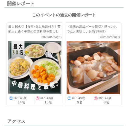
開催レポート
このイベントの過去の開催レポート
最大30名♡【食事+飲み放題付き】芸
《赤坂の高級バーを貸切》熱々のお
能人も通う中華の名店料理を楽しむ
でんと美味しいお酒で乾杯♪
会！
2026/01/24(土)
2025/02/09(日)
36〜45歳
34〜43歳
40〜49歳
38〜47歳
14名
15名
9名
8名
アクセス