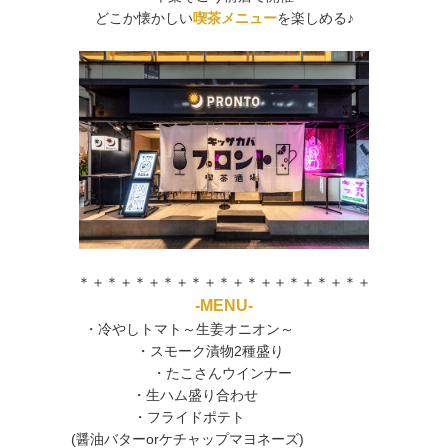
どこか懐かしい
喫茶メニュー
を楽しめる♪
＊＋＊＋＊＋＊＋＊＋＊＋＊＋＋＊＋＊＋＊＋
-MENU-
・冷やしトマト～生姜オニオン～
・スモーク漬物2種盛り
・たこさんウインナー
・生ハム盛り合わせ
・フライドポテト
(醤油バターorケチャップマヨネーズ)