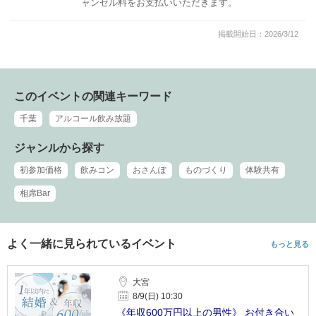
ャンセル料をお支払いいただきます。
掲載開始日：2026/3/12
このイベントの関連キーワード
千葉
アルコール飲み放題
ジャンルから探す
初参加価格
飲みコン
おさんぽ
ものづくり
体験共有
相席Bar
よく一緒に見られているイベント
もっと見る
大宮
8/9(日) 10:30
《年収600万円以上の男性》 お付き合い