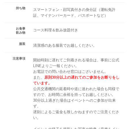
持ち物
スマートフォン・顔写真付きの身分証（運転免許
証、マイナンバーカード、パスポートなど）
お食事
コース料理＆飲み放題付き
飲み物
服装
清潔感のある服装でお越しください。
注意事項
開始時刻に遅れてご到着される場合は、事前に公式
LINEよりご一報ください。
お電話での問い合わせ窓口はございません。
また、
原則30分以上の遅れてのご参加をお断りをし
ています。
公共交通機関の延着時や道に迷われた場合も同様で
すので、お時間に余裕を持ってお越しください。
30分以上過ぎた場合はイベントへのご参加が出来
ず、
遅刻によるご返金も致しかねますのでご注意くださ
い。