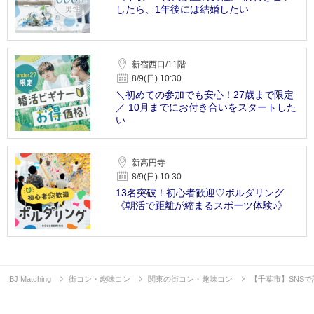
したら、1年後には結婚したい
新宿西口/11階
8/9(日) 10:30
＼初めての参加でも安心！27歳まで限定
／ 10月までにお付き合いをスタートした
い
新高円寺
8/9(日) 10:30
13名突破！初心者歓迎♡ボルダリング
《朝活で距離が縮まるスポーツ体験♪》
IBJ Matching
街コン・趣味コン
関東の街コン・趣味コン
【千葉市】SNS