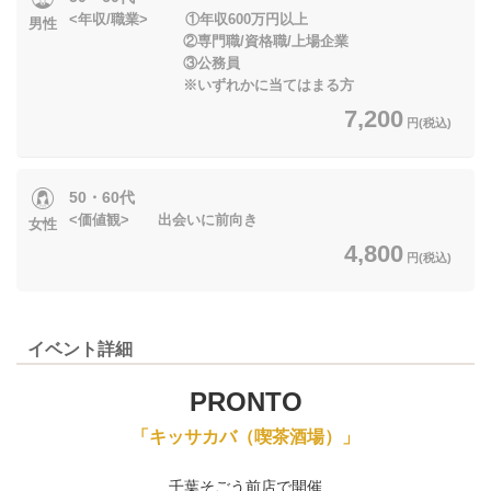
<年収/職業> ①年収600万円以上
男性
②専門職/資格職/上場企業
③公務員
※いずれかに当てはまる方
7,200
円(税込)
50・60代
<価値観> 出会いに前向き
女性
4,800
円(税込)
イベント詳細
PRONTO
「キッサカバ（喫茶酒場）」
千葉そごう前店で開催