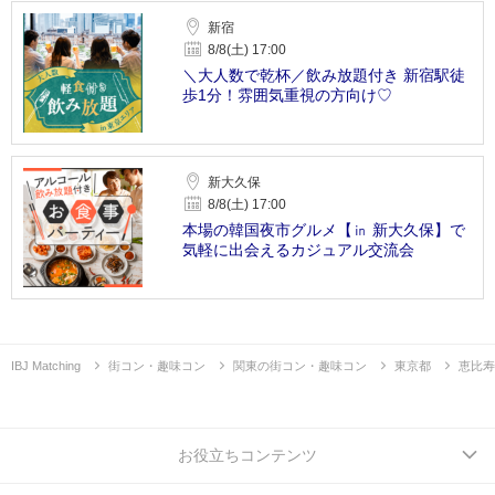
新宿
8/8(土) 17:00
＼大人数で乾杯／飲み放題付き 新宿駅徒
歩1分！雰囲気重視の方向け♡
新大久保
8/8(土) 17:00
本場の韓国夜市グルメ【㏌ 新大久保】で
気軽に出会えるカジュアル交流会
IBJ Matching
街コン・趣味コン
関東の街コン・趣味コン
東京都
恵比寿
お役立ちコンテンツ