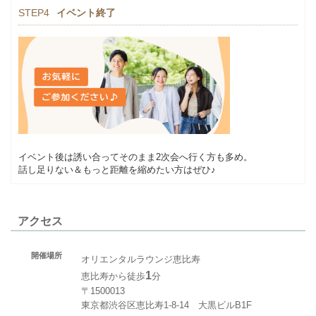
STEP4
イベント終了
イベント後は誘い合ってそのまま2次会へ行く方も多め。
話し足りない＆もっと距離を縮めたい方はぜひ♪
アクセス
開催場所
オリエンタルラウンジ恵比寿
1
恵比寿から徒歩
分
〒1500013
東京都渋谷区恵比寿1-8-14 大黒ビルB1F