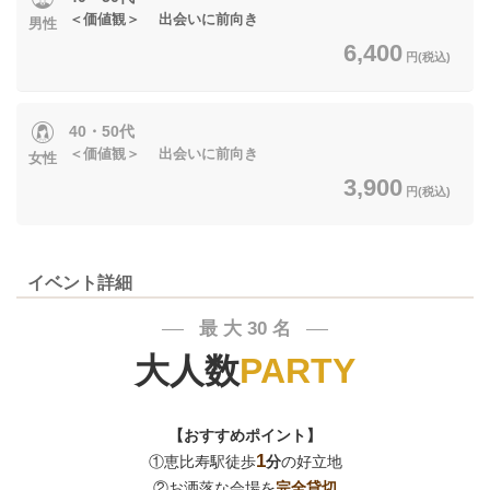
＜価値観＞ 出会いに前向き
男性
6,400
円(税込)
40・50代
＜価値観＞ 出会いに前向き
女性
3,900
円(税込)
イベント詳細
最 大 30 名
──
──
大人数
PARTY
【おすすめポイント】
1
①恵比寿駅徒歩
分
の好立地
②お洒落な会場を
完全貸切