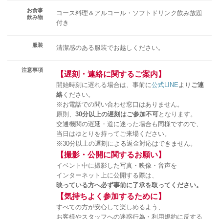
お食事
コース料理＆アルコール・ソフトドリンク飲み放題
飲み物
付き
服装
清潔感のある服装でお越しください。
注意事項
【遅刻・連絡に関するご案内】
開始時刻に遅れる場合は、事前に
公式LINE
より
ご連
絡
ください。
※お電話での問い合わせ窓口はありません。
原則、
30分以上の遅刻はご参加不可
となります。
交通機関の遅延・道に迷った場合も同様ですので、
当日はゆとりを持ってご来場ください。
※30分以上の遅刻による返金対応はできません。
【撮影・公開に関するお願い】
イベント中に撮影した写真・映像・音声を
インターネット上に公開する際は、
映っている方へ必ず事前に了承を取ってください。
【気持ちよく参加するために】
すべての方が安心して楽しめるよう、
お客様やスタッフへの迷惑行為・利用規約に反する