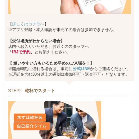
【
詳しくはコチラへ
】
※アプリ登録・本人確認が未完了の場合は参加できません。
【受付場所がわからない場合】
店内へお入りいただき、お近くのスタッフへ
「
IBJで予約
」
とお伝えください。
【
迷いやすい方もいるため早めのご来場を！】
※開始時刻に遅れる場合は、事前に
公式LINE
からご連絡ください。
※遅延を含む30分以上の遅刻は参加不可（返金不可）となります。
STEP2
乾杯でスタ－ト