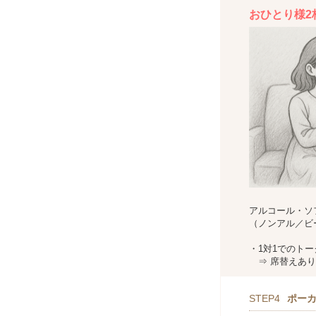
おひとり様2
アルコール・ソ
（ノンアル／ビ
・1対1でのトー
⇒ 席替えあり
STEP4
ポー