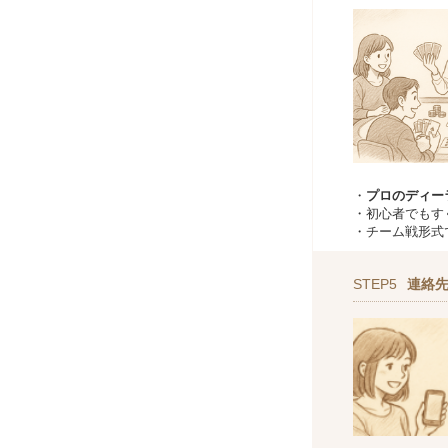
・
プロのディー
・初心者でもす
・チーム戦形式
STEP5
連絡