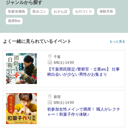
ジャンルから探す
初参加価格
飲みコン
おさんぽ
ものづくり
体験共有
相席Bar
よく一緒に見られているイベント
もっと見る
千葉
8/8(土) 14:00
【千葉県民限定♪警察官・士業etc】 仕事
柄出会いが少ない男性がお集まり
新宿
8/8(土) 14:00
初参加女性メインで満席！ 職人がレクチ
ャー！和菓子作り体験♪