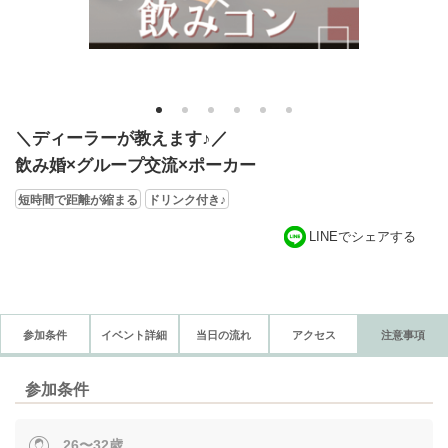
1
2
3
4
5
6
＼ディーラーが教えます♪／
飲み婚×グループ交流×ポーカー
短時間で距離が縮まる
ドリンク付き♪
LINEでシェアする
参加条件
イベント詳細
当日の流れ
アクセス
注意事項
参加条件
26〜32歳