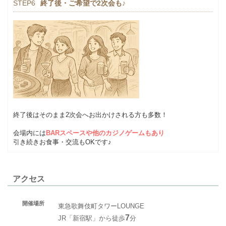
STEP6
終了後・ご希望で2次会も♪
終了後はそのまま2次会へお出かけされる方も多数！
会場内には
BARスペースや他のカジノゲームもあり
引き続きお食事・交流もOKです♪
アクセス
開催場所
東急歌舞伎町タワーLOUNGE
7
JR「新宿駅」から徒歩
分