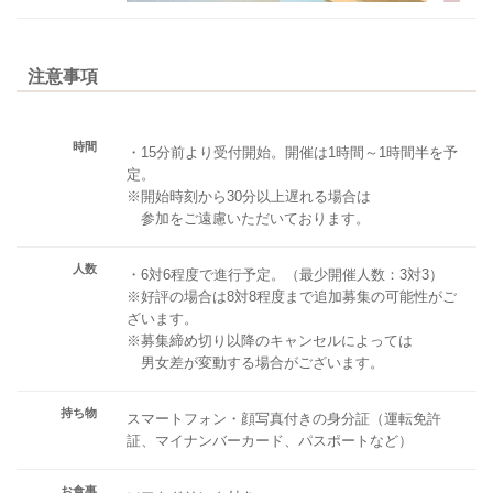
注意事項
時間
・15分前より受付開始。開催は1時間～1時間半を予
定。
※開始時刻から30分以上遅れる場合は
参加をご遠慮いただいております。
人数
・6対6程度で進行予定。（最少開催人数：3対3）
※好評の場合は8対8程度まで追加募集の可能性がご
ざいます。
※募集締め切り以降のキャンセルによっては
男女差が変動する場合がございます。
持ち物
スマートフォン・顔写真付きの身分証（運転免許
証、マイナンバーカード、パスポートなど）
お食事