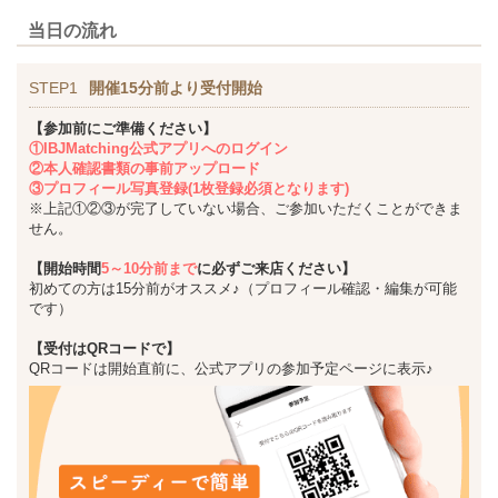
当日の流れ
STEP1
開催15分前より受付開始
【参加前にご準備ください】
①IBJMatching公式アプリへのログイン
②本人確認書類の事前アップロード
③プロフィール写真登録(1枚登録必須となります)
※上記①②③が完了していない場合、ご参加いただくことができま
せん。
【開始時間
5～10分前まで
に必ずご来店ください】
初めての方は15分前がオススメ♪（プロフィール確認・編集が可能
です）
【受付はQRコードで】
QRコードは開始直前に、公式アプリの参加予定ページに表示♪