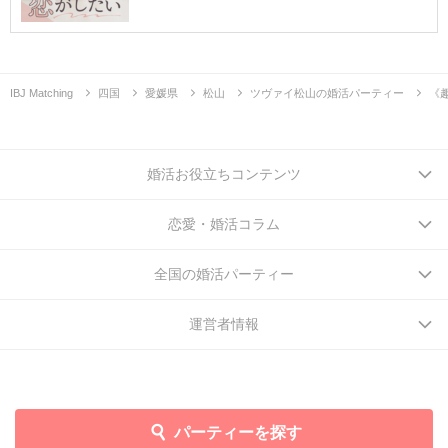
IBJ Matching
四国
愛媛県
松山
ツヴァイ松山の婚活パーティー
《
婚活お役立ちコンテンツ
恋愛・婚活コラム
全国の婚活パーティー
運営者情報
パーティーを探す