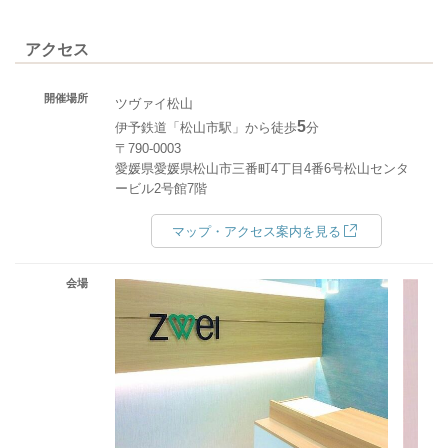
アクセス
開催場所
ツヴァイ松山
5
伊予鉄道「松山市駅」から徒歩
分
〒790-0003
愛媛県愛媛県松山市三番町4丁目4番6号松山センタ
ービル2号館7階
マップ・アクセス案内を見る
会場