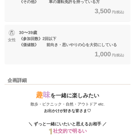
《その他》 車の運転免許を持っている方
3,500
円(税込)
30〜39歳
《参加回数》2回以下
女性
《価値観》 前向き・思いやりの心を大切にしている
1,000
円(税込)
企画詳細
趣
味
を一緒に楽しみたい
散歩・ピクニック・自然・アウトドア etc.
お出かけが好きな皆さま♡
＼ ずっと一緒にいたいと思えるお相手 ／
社交的で明るい