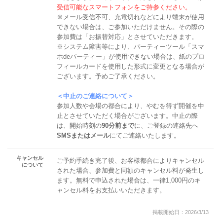
受信可能なスマートフォンをご持参ください。
※メール受信不可、充電切れなどにより端末が使用
できない場合は、ご参加いただけません。その際の
参加費は「お振替対応」とさせていただきます。
※システム障害等により、パーティーツール「スマ
ホdeパーティー」が使用できない場合は、紙のプロ
フィールカードを使用した形式に変更となる場合が
ございます。予めご了承ください。
＜中止のご連絡について＞
参加人数や会場の都合により、やむを得ず開催を中
止とさせていただく場合がございます。中止の際
は、開始時刻の
90分前まで
に、ご登録の連絡先へ
SMSまたはメール
にてご連絡いたします。
キャンセル
ご予約手続き完了後、お客様都合によりキャンセル
について
された場合、参加費と同額のキャンセル料が発生し
ます。無料で申込された場合は、一律1,000円のキ
ャンセル料をお支払いいただきます。
掲載開始日：2026/3/13