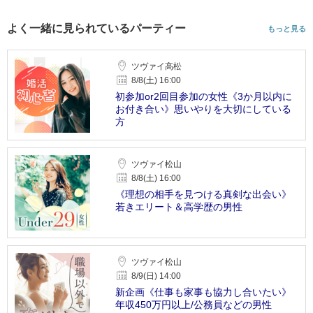
よく一緒に見られているパーティー
もっと見る
ツヴァイ高松
8/8(土) 16:00
初参加or2回目参加の女性《3か月以内に
お付き合い》思いやりを大切にしている
方
ツヴァイ松山
8/8(土) 16:00
《理想の相手を見つける真剣な出会い》
若きエリート＆高学歴の男性
ツヴァイ松山
8/9(日) 14:00
新企画《仕事も家事も協力し合いたい》
年収450万円以上/公務員などの男性