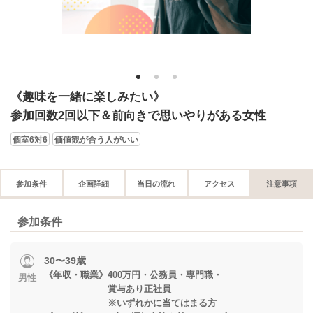
1
2
3
《趣味を一緒に楽しみたい》
参加回数2回以下＆前向きで思いやりがある女性
個室6対6
価値観が合う人がいい
参加条件
企画詳細
当日の流れ
アクセス
注意事項
参加条件
30〜39歳
《年収・職業》400万円・公務員・専門職・
男性
賞与あり正社員
※いずれかに当てはまる方