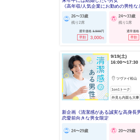
来年中には結婚したい男女
《高年収/人気企業にお勤めの男性な
26〜33歳
24〜33歳
残り2席
残り1席
通常価格
3,500
円
通常価格
3,000
早割
早割
円
9/19(土)
16:00〜17:30
ツヴァイ松山
1on1トーク
外見も内面も大事
新企画《清潔感がある誠実な高身長
恋愛前向きな男女限定
24〜29歳
20〜29歳