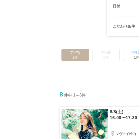
日付
こだわり条件
すべて
8/7(金)
8/8(
2件
0件
1
8
件中 1～8件
8/8(土)
16:00〜17:30
ツヴァイ松山