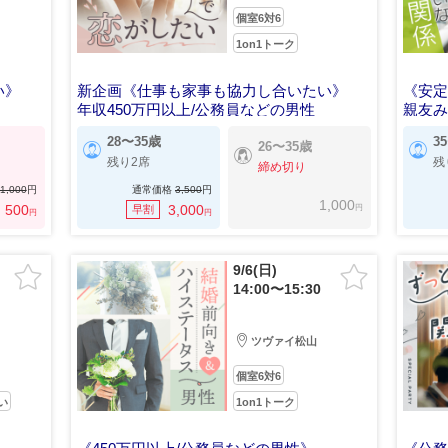
個室6対6
1on1トーク
い》
新企画《仕事も家事も協力し合いたい》
《安
年収450万円以上/公務員などの男性
親友
28〜35歳
3
26〜35歳
残り2席
残
締め切り
1,000
円
通常価格
3,500
円
1,000
円
500
3,000
早割
円
円
9/6(日)
14:00〜15:30
ツヴァイ松山
個室6対6
い
1on1トーク