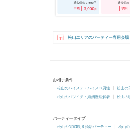
通常価格
3,500
円
通常価格
3,000
早割
早割
円
松山エリアのパーティー専用会場
お相手条件
ツヴァイ松山
松山のハイステ・ハイスぺ男性
松山の
価値観重視☆相性抜群の出会い♪
松山のバツイチ・婚姻歴理解者
松山の
パーティータイプ
松山の個室8対8 婚活パーティー
松山の