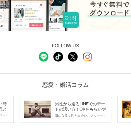
FOLLOW US
恋愛・婚活コラム
い時
男性から送るLINEでのデー
理と
トの誘い方！OKをもらいや
すいメッセージのコツは？
活イベ
気になる女性と出会い、メッセージ
会の場
のやり取りを続けてく中で「この人
に出す
いいな」と感じたら、次はデートに
ローチ
誘いたくなるもの。 しかし、中に