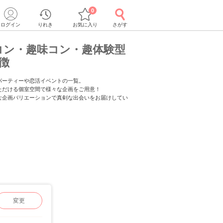
0
ログイン
りれき
お気に入り
さがす
コン・趣味コン・趣体験型
徴
パーティーや恋活イベントの一覧。
ただける個室空間で様々な企画をご用意！
な企画バリエーションで真剣な出会いをお届けしてい
変更