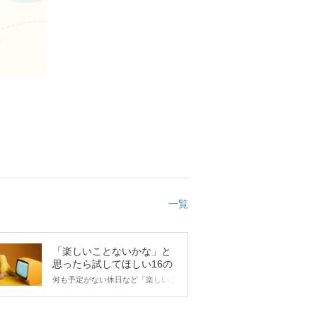
一覧
「楽しいことないかな」と
思ったら試してほしい16の
こと
何も予定がない休日など「楽しいこ
とないかな…」と感じたことがある
人もいるのでは？ 日常が退屈に感
じるなら、いますぐ楽しいことを始