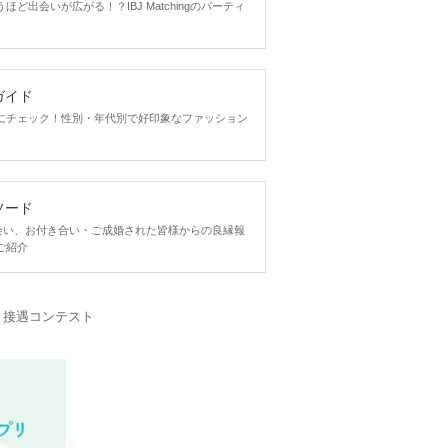
ど出会いが広がる！？IBJ Matchingのパーティ
ガイド
にチェック！性別・年代別で好印象なファッション
ソード
ngで出会い、お付き合い・ご成婚された皆様からの良縁報
ご紹介
・接遇コンテスト