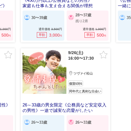
《450万円以上/公務員などの男性》
《公
ど》
家庭も仕事も支え合える関係が理想
一緒
28〜37歳
30〜39歳
3
残り2席
1,000
円
通常価格
3,500
円
通常価格
1,000
円
500
3,000
500
早割
早割
円
円
円
9/26(土)
16:00〜17:30
ツヴァイ松山
個室6対6
同年代と真剣な出会い
男性》
26～33歳の男女限定《公務員など安定収入
の男性》一途で誠実な恋愛がしたい
26〜33歳
26〜33歳