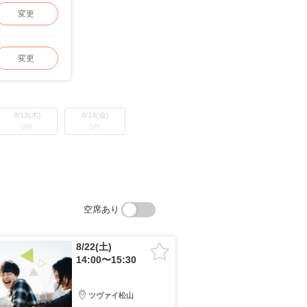
変更
変更
8/13(木)
8/14(金)
0件
0件
空席あり
8/22(土)
14:00〜15:30
ツヴァイ松山