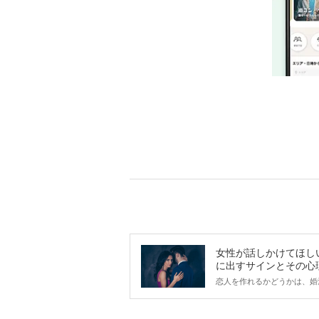
女性が話しかけてほし
に出すサインとその心
は？
恋人を作れるかどうかは、婚
ントにかかわらず職場や飲み
で女性が話しかけて欲しい時
サインに、早く気づいてアプ