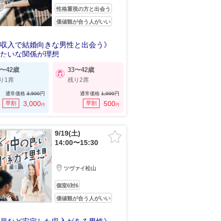
性格重視の方と出会う
価値観が合う人がいい
定収入で結婚向きな男性と出会う》
みたいな関係が理想
5〜42歳
33〜42歳
り1席
残り2席
通常価格
3,500
円
通常価格
1,000
円
3,000
500
早割
早割
円
円
9/19(土)
14:00〜15:30
ツヴァイ松山
個室6対6
価値観が合う人がいい