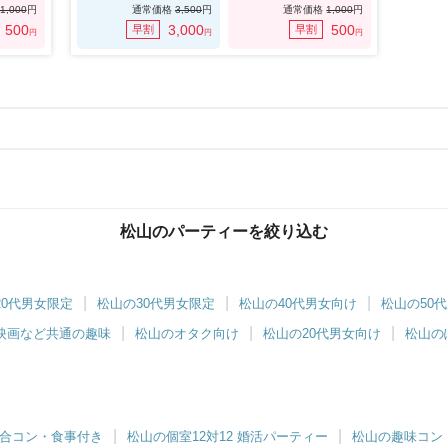
1,000
円
通常価格
3,500
円
通常価格
1,000
円
500
3,000
500
早割
早割
円
円
円
松山のパーティーを絞り込む
20代男女限定
松山の30代男女限定
松山の40代男女向け
松山の50
映画など共通の趣味
松山のオタク向け
松山の20代男女向け
松山の
合コン・食事付き
松山の個室12対12 婚活パーティー
松山の趣味コン