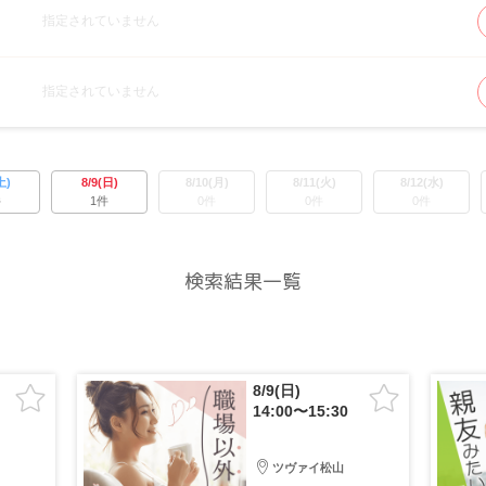
指定されていません
指定されていません
土)
8/9(日)
8/10(月)
8/11(火)
8/12(水)
件
1件
0件
0件
0件
検索結果一覧
8/9(日)
14:00〜15:30
ツヴァイ松山