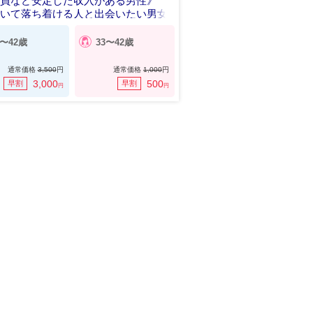
務員など安定した収入がある男性》
にいて落ち着ける人と出会いたい男女
5〜42歳
33〜42歳
通常価格
3,500
円
通常価格
1,000
円
3,000
500
早割
早割
円
円