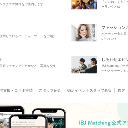
「いいね」をもらうほ
ングまでの流れをご案内します
ーランクとは
ファッション
パーティー参加前
使用しているパーティーツールをご紹介
のポイント
ト
しあわせエピ
何組マッチングしたかなど、写真を交え
IBJ Matchi
告やメッセージを
催支援・コラボ実績
スタッフ紹介
婚活イベントスタッフ募集
接客