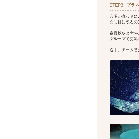
STEP3
プラ
会場が真っ暗に
次に目に映るの
春夏秋冬と4つ
グループで交流
途中、チーム替