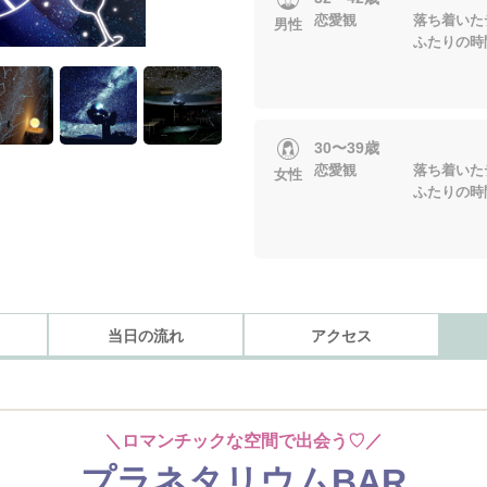
恋愛観 落ち着いたデ
男性
ふたりの時間を
30〜39歳
恋愛観 落ち着いたデ
女性
ふたりの時間を
当日の流れ
アクセス
＼ロマンチックな空間で出会う♡／
プラネタリウムBAR