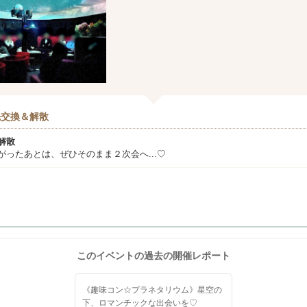
先交換＆解散
解散
ったあとは、ぜひそのまま２次会へ...♡
このイベントの過去の開催レポート
《趣味コン☆プラネタリウム》星空の
下、ロマンチックな出会いを♡