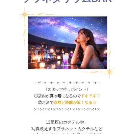
:-:+:-:+:-:+:-:+:-:+:-:+:-:+:-:+:-:+:-:+:-:
《スタッフ推しポイント》
①店内が
真っ暗
になるので
ドキドキ
♡
②お酒で
自然と距離が近くなる♡
:-:+:-:+:-:+:-:+:-:+:-:+:-:+:-:+:-:+:-:+:-:
12星座のカクテルや、
写真映えするプラネットカクテルなど