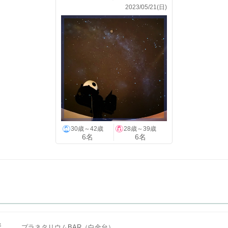
2023/05/21(日)
30歳～42歳
28歳～39歳
6名
6名
所
プラネタリウムBAR（白金台）