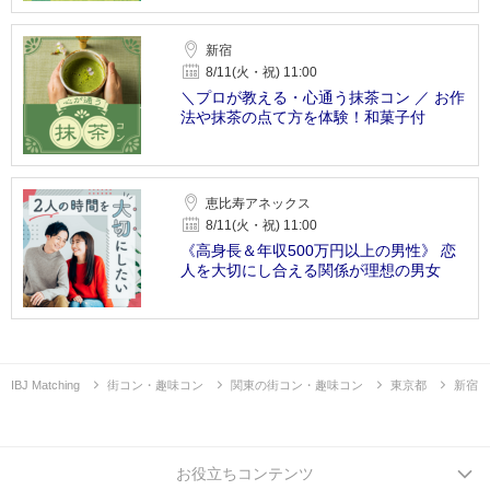
新宿
8/11(火・祝) 11:00
＼プロが教える・心通う抹茶コン ／ お作
法や抹茶の点て方を体験！和菓子付
恵比寿アネックス
8/11(火・祝) 11:00
《高身長＆年収500万円以上の男性》 恋
人を大切にし合える関係が理想の男女
IBJ Matching
街コン・趣味コン
関東の街コン・趣味コン
東京都
新宿
お役立ちコンテンツ