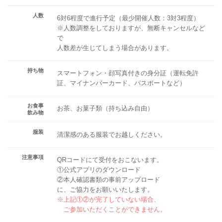
人数
6対6程度で進行予定（最少開催人数：3対3程度）
※人数調整をしておりますが、無断キャンセルなど
で
人数差が生じてしまう場合があります。
持ち物
スマートフォン・顔写真付きの身分証（運転免許
証、マイナンバーカード、パスポートなど）
お食事
お茶、お菓子類（持ち込み自由）
飲み物
服装
清潔感のある服装でお越しください。
注意事項
QRコードにて受付をおこないます。
①公式アプリのダウンロード
②本人確認書類の事前アップロード
に、ご協力をお願いいたします。
※上記①②が完了していない場合、
ご参加いただくことができません。