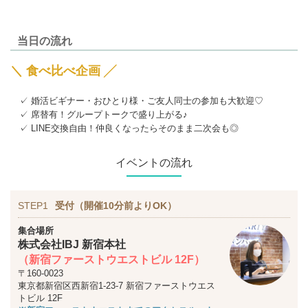
当日の流れ
＼ 食べ比べ企画 ╱
✓ 婚活ビギナー・おひとり様・ご友人同士の参加も大歓迎♡
✓ 席替有！グループトークで盛り上がる♪
✓ LINE交換自由！仲良くなったらそのまま二次会も◎
イベントの流れ
STEP1
受付（開催10分前よりOK）
集合場所
株式会社IBJ 新宿本社
（新宿ファーストウエストビル 12F）
〒160-0023
東京都新宿区西新宿1-23-7 新宿ファーストウエス
トビル 12F