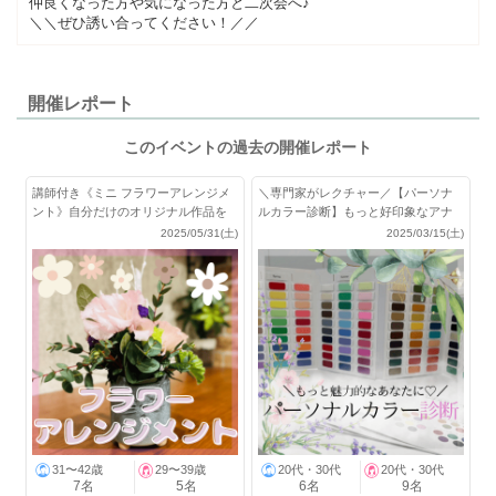
仲良くなった方や気になった方と二次会へ♪
＼＼ぜひ誘い合ってください！／／
開催レポート
このイベントの過去の開催レポート
講師付き《ミニ フラワーアレンジメ
＼専門家がレクチャー／【パーソナ
ント》自分だけのオリジナル作品を
ルカラー診断】もっと好印象なアナ
作ろう
タになれる♪
2025/05/31(土)
2025/03/15(土)
31〜42歳
29〜39歳
20代・30代
20代・30代
7名
5名
6名
9名