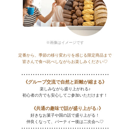
※画像はイメージです
定番から、季節の移り変わりを感じる限定商品まで
皆さんで食べ比べしながらお楽しみください♡
‥‥‥‥‥‥‥‥‥‥‥‥‥‥‥‥‥‥‥
《グループ交流で自然と距離が縮まる》
楽しみながら盛り上がれる♪
初心者の方でも安心してご参加いただけます！
《共通の趣味で話が盛り上がる♪》
好きなお菓子や国の話で盛り上がる！
仲良くなって、パーティー後は二次会へ♡
‥‥‥‥‥‥‥‥‥‥‥‥‥‥‥‥‥‥‥