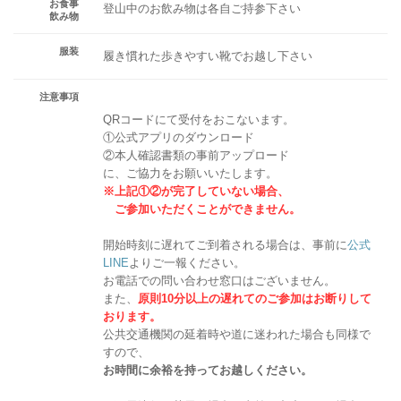
お食事
登山中のお飲み物は各自ご持参下さい
飲み物
服装
履き慣れた歩きやすい靴でお越し下さい
注意事項
QRコードにて受付をおこないます。
①公式アプリのダウンロード
②本人確認書類の事前アップロード
に、ご協力をお願いいたします。
※上記①②が完了していない場合、
ご参加いただくことができません。
開始時刻に遅れてご到着される場合は、事前に
公式
LINE
よりご一報ください。
お電話での問い合わせ窓口はございません。
また、
原則10分以上の遅れてのご参加はお断りして
おります。
公共交通機関の延着時や道に迷われた場合も同様で
すので、
お時間に余裕を持ってお越しください。