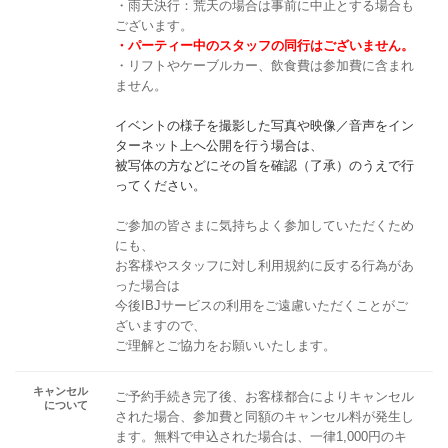
・雨天決行：荒天の場合は事前に中止とする場合も
ございます。
・パーティー中のスタッフの同行はございません。
・リフトやケーブルカー、飲食費は参加費に含まれ
ません。
イベントの様子を撮影した写真や映像／音声をイン
ターネット上へ公開を行う場合は、
被写体の方などにその旨を確認（了承）のうえで行
ってください。
ご参加の皆さまに気持ちよく参加していただくため
にも、
お客様やスタッフに対し利用規約に反する行為があ
った場合は
今後IBJサービスの利用をご遠慮いただくことがご
ざいますので、
ご理解とご協力をお願いいたします。
キャンセル
ご予約手続き完了後、お客様都合によりキャンセル
について
された場合、参加費と同額のキャンセル料が発生し
ます。無料で申込された場合は、一律1,000円のキ