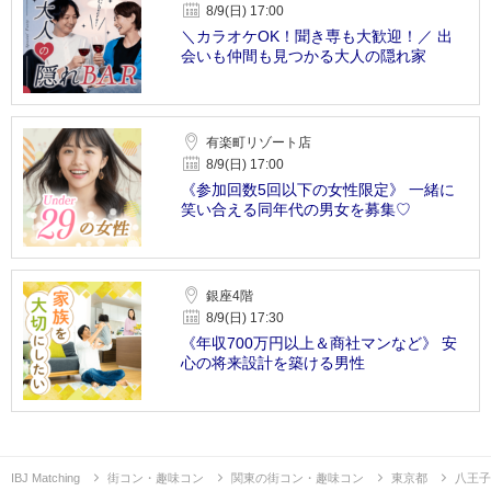
8/9(日) 17:00
＼カラオケOK！聞き専も大歓迎！／ 出
会いも仲間も見つかる大人の隠れ家
有楽町リゾート店
8/9(日) 17:00
《参加回数5回以下の女性限定》 一緒に
笑い合える同年代の男女を募集♡
銀座4階
8/9(日) 17:30
《年収700万円以上＆商社マンなど》 安
心の将来設計を築ける男性
IBJ Matching
街コン・趣味コン
関東の街コン・趣味コン
東京都
八王子