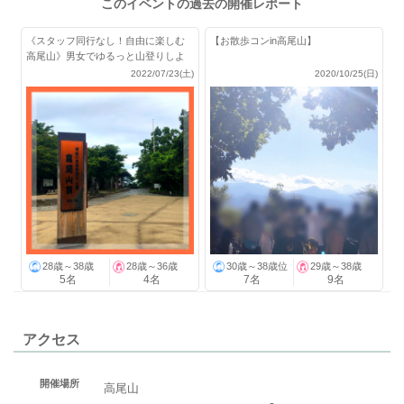
このイベントの過去の開催レポート
《スタッフ同行なし！自由に楽しむ
【お散歩コンin高尾山】
高尾山》男女でゆるっと山登りしよ
★
2022/07/23(土)
2020/10/25(日)
28歳～38歳
28歳～36歳
30歳～38歳位
29歳～38歳
5名
4名
7名
9名
アクセス
開催場所
高尾山