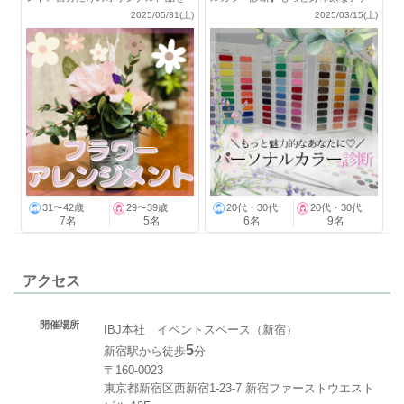
作ろう
タになれる♪
2025/05/31(土)
2025/03/15(土)
31〜42歳
29〜39歳
20代・30代
20代・30代
7名
5名
6名
9名
アクセス
開催場所
IBJ本社 イベントスペース（新宿）
5
新宿駅から徒歩
分
〒160-0023
東京都新宿区西新宿1-23-7 新宿ファーストウエスト