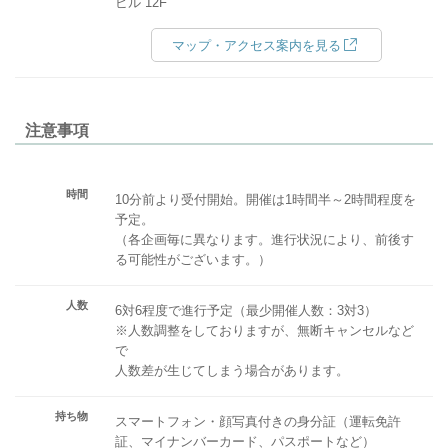
ビル 12F
マップ・アクセス案内を見る
注意事項
時間
10分前より受付開始。開催は1時間半～2時間程度を
予定。
（各企画毎に異なります。進行状況により、前後す
る可能性がございます。）
人数
6対6程度で進行予定（最少開催人数：3対3）
※人数調整をしておりますが、無断キャンセルなど
で
人数差が生じてしまう場合があります。
持ち物
スマートフォン・顔写真付きの身分証（運転免許
証、マイナンバーカード、パスポートなど）