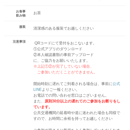
お食事
お茶
飲み物
服装
清潔感のある服装でお越しください
注意事項
QRコードにて受付をおこないます。
①公式アプリのダウンロード
②本人確認書類の事前アップロード
に、ご協力をお願いいたします。
※上記①②が完了していない場合、
ご参加いただくことができません。
開始時刻に遅れてご到着される場合は、事前に
公式
LINE
よりご一報ください。
お電話での問い合わせ窓口はございません。
また、
原則30分以上の遅れてのご参加をお断りをし
ています。
公共交通機関の延着時や道に迷われた場合も同様で
すので、お時間に余裕を持ってお越しください