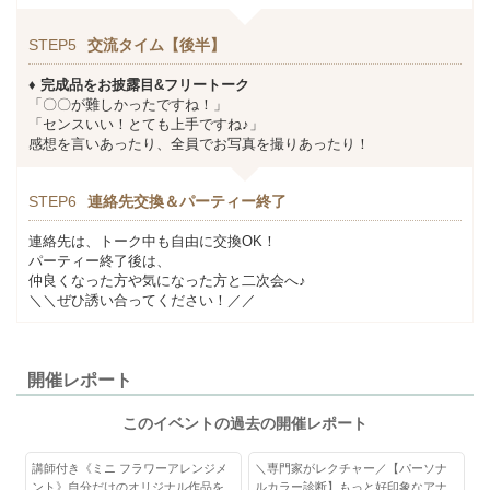
STEP5
交流タイム【後半】
♦
完成品をお披露目&フリートーク
「〇〇が難しかったですね！」
「センスいい！とても上手ですね♪」
感想を言いあったり、全員でお写真を撮りあったり！
STEP6
連絡先交換＆パーティー終了
連絡先は、トーク中も自由に交換OK！
パーティー終了後は、
仲良くなった方や気になった方と二次会へ♪
＼＼ぜひ誘い合ってください！／／
開催レポート
このイベントの過去の開催レポート
講師付き《ミニ フラワーアレンジメ
＼専門家がレクチャー／【パーソナ
ント》自分だけのオリジナル作品を
ルカラー診断】もっと好印象なアナ