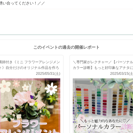
誘い合ってください！／／
このイベントの過去の開催レポート
講師付き《ミニ フラワーアレンジメン
＼専門家がレクチャー／【パーソナ
ト》自分だけのオリジナル作品を作ろ
カラー診断】もっと好印象なアナタ
う
なれる♪
2025/05/31(土)
2025/03/15(土