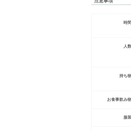
注意事項
時
人
持ち
お食事
飲み
服