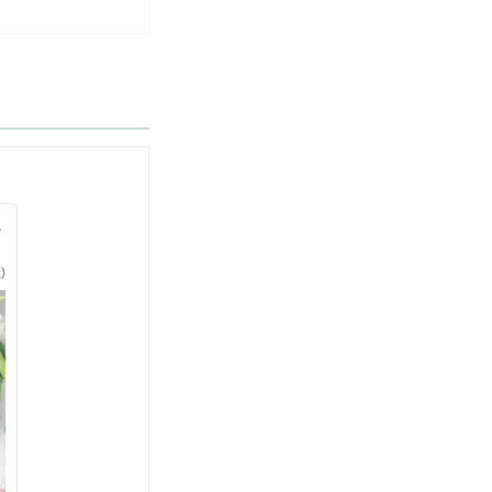
ル
に
)