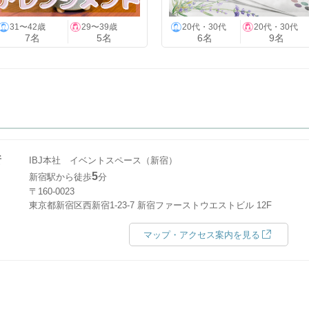
31〜42歳
29〜39歳
20代・30代
20代・30代
7名
5名
6名
9名
所
IBJ本社 イベントスペース（新宿）
5
新宿駅から徒歩
分
〒160-0023
東京都新宿区西新宿1-23-7 新宿ファーストウエストビル 12F
マップ・アクセス案内を見る