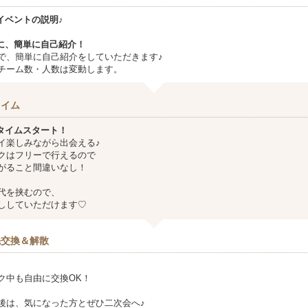
イベントの説明♪
とに、簡単に自己紹介！
で、簡単に自己紹介をしていただきます♪
チーム数・人数は変動します。
タイム
流タイムスタート！
イ楽しみながら出会える♪
クはフリーで行えるので
がること間違いなし！
代を挟むので、
ししていただけます♡
先交換＆解散
ク中も自由に交換OK！
後は、気になった方とぜひ二次会へ♪