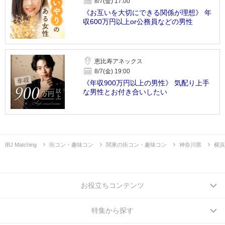
8/7(金) 17:00
《お互いを大切にできる関係が理想》 年
収600万円以上or公務員などの男性
恵比寿アネックス
8/7(金) 19:00
《年収900万円以上の男性》 気配り上手
な男性とお付き合いしたい
IBJ Matching
街コン・趣味コン
関東の街コン・趣味コン
神奈川県
横浜
お役立ちコンテンツ
特集から探す