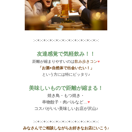
:-:+:-:+:-:+:-:+:-:+:-:+:-:+:-:+:-:+:-:+:-:
友達感覚で気軽飲み！！
距離が縮まりやすいのは
飲み歩きコン
♥
「お酒×自然体で出会いたい！」
という方には特にピッタリ♪
美味しいもので距離が縮まる！
焼き鳥・もつ焼き・
串物餃子・肉バルなど…
♥
コスパがいい美味しいお店が沢山♪
:-:+:-:+:-:+:-:+:-:+:-:+:-:+:-:+:-:+:-:+:-:
みなさんでご相談しながらお好きなお店にいこう♪