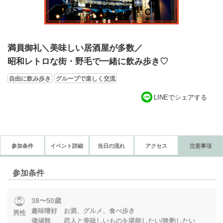
満員御礼＼美味しい居酒屋が多数／
昭和レトロな街・野毛で一緒に飲み歩き♡
自由に飲み歩き
グループで楽しく交流
LINEでシェアする
参加条件
イベント詳細
当日の流れ
アクセス
注意事項
参加条件
38〜50歳
趣味嗜好 お酒、グルメ、食べ歩き
男性
価値観 恋人と美味しいものを堪能したい/晩酌したい