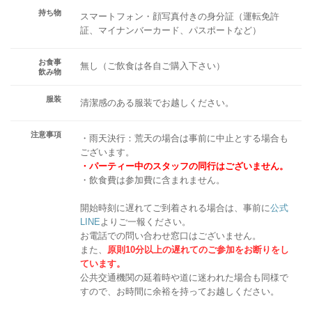
持ち物
スマートフォン・顔写真付きの身分証（運転免許
証、マイナンバーカード、パスポートなど）
お食事
無し（ご飲食は各自ご購入下さい）
飲み物
服装
清潔感のある服装でお越しください。
注意事項
・雨天決行：荒天の場合は事前に中止とする場合も
ございます。
・パーティー中のスタッフの同行はございません。
・飲食費は参加費に含まれません。
開始時刻に遅れてご到着される場合は、事前に
公式
LINE
よりご一報ください。
お電話での問い合わせ窓口はございません。
また、
原則10分以上の遅れてのご参加をお断りをし
ています。
公共交通機関の延着時や道に迷われた場合も同様で
すので、お時間に余裕を持ってお越しください。