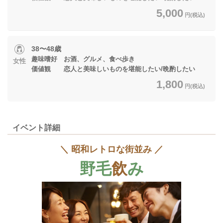
5,000
円(税込)
38〜48歳
趣味嗜好 お酒、グルメ、食べ歩き
女性
価値観 恋人と美味しいものを堪能したい/晩酌したい
1,800
円(税込)
イベント詳細
＼ 昭和レトロな街並み ／
野毛
飲
み