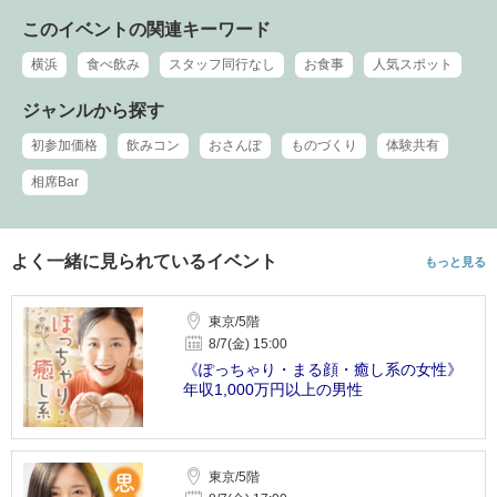
このイベントの関連キーワード
横浜
食べ飲み
スタッフ同行なし
お食事
人気スポット
ジャンルから探す
初参加価格
飲みコン
おさんぽ
ものづくり
体験共有
相席Bar
よく一緒に見られているイベント
もっと見る
東京/5階
8/7(金) 15:00
《ぽっちゃり・まる顔・癒し系の女性》
年収1,000万円以上の男性
東京/5階