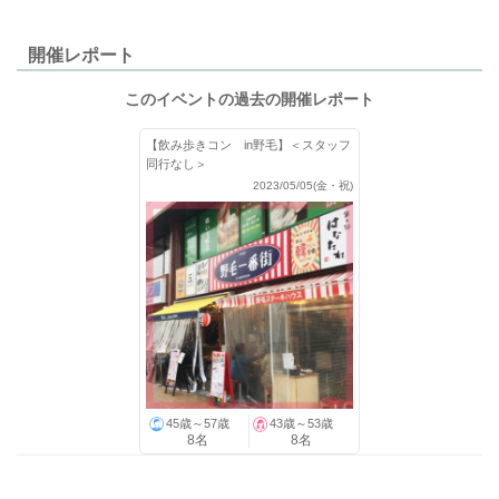
開催レポート
このイベントの過去の開催レポート
【飲み歩きコン in野毛】＜スタッフ
同行なし＞
2023/05/05(金・祝)
45歳～57歳
43歳～53歳
8名
8名