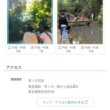
37歳～48歳
37歳～46歳
34歳～43歳
32歳～41歳
5名
7名
8名
6名
アクセス
開催場所
等々力渓谷
2
東急電鉄「等々力」駅から徒歩
分
東京都世田谷区39
マップ・アクセス案内を見る