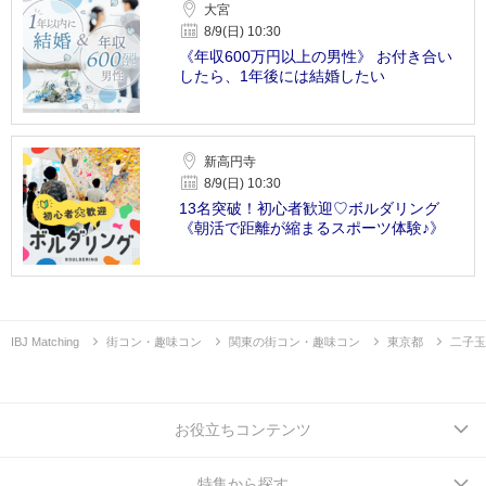
大宮
8/9(日) 10:30
《年収600万円以上の男性》 お付き合い
したら、1年後には結婚したい
新高円寺
8/9(日) 10:30
13名突破！初心者歓迎♡ボルダリング
《朝活で距離が縮まるスポーツ体験♪》
IBJ Matching
街コン・趣味コン
関東の街コン・趣味コン
東京都
二子玉
お役立ちコンテンツ
特集から探す