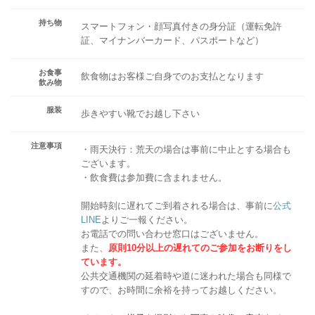
持ち物
スマートフォン・顔写真付きの身分証（運転免許
証、マイナンバーカード、パスポートなど）
お食事
飲食物はお客様ご自身でのお支払となります
飲み物
服装
歩きやすい靴でお越し下さい
注意事項
・雨天決行：荒天の場合は事前に中止とする場合も
ございます。
・飲食費は参加費に含まれません。
開始時刻に遅れてご到着される場合は、事前に
公式
LINE
よりご一報ください。
お電話での問い合わせ窓口はございません。
また、
原則10分以上の遅れてのご参加をお断りをし
ています。
公共交通機関の延着時や道に迷われた場合も同様で
すので、お時間に余裕を持ってお越しください。