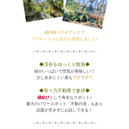
都内唯一のオアシスで
リフレッシュしながら恋活しましょ♪
:-:+:-:+:-:+:-:+:-:+:-:+:-:+:-:+:-:+:-:+:-:
◆渓谷をゆっくり散策◆
緑がいっぱいで空気が美味しい♡
少し歩きにくい道も
ワクワク♡
◆等々力不動尊で参拝◆
縁結び
として有名なスポット♪
最大のパワースポット「不動の滝」もあり
話題が尽きずにお話しできる！
:-:+:-:+:-:+:-:+:-:+:-:+:-:+:-:+:-:+:-:+:-: