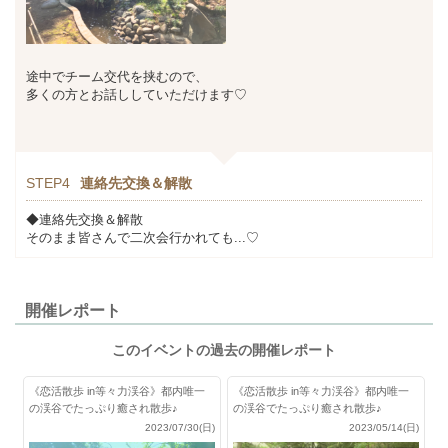
途中でチーム交代を挟むので、
多くの方とお話ししていただけます♡
STEP4
連絡先交換＆解散
◆連絡先交換＆解散
そのまま皆さんで二次会行かれても...♡
開催レポート
このイベントの過去の開催レポート
《恋活散歩 in等々力渓谷》都内唯一
《恋活散歩 in等々力渓谷》都内唯一
の渓谷でたっぷり癒され散歩♪
の渓谷でたっぷり癒され散歩♪
2023/07/30(日)
2023/05/14(日)