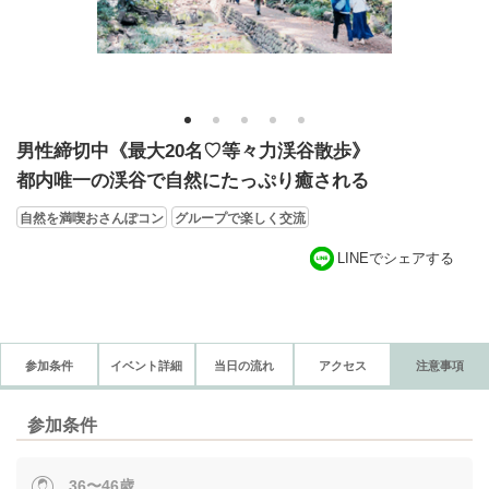
1
2
3
4
5
男性締切中《最大20名♡等々力渓谷散歩》
都内唯一の渓谷で自然にたっぷり癒される
自然を満喫おさんぽコン
グループで楽しく交流
LINEでシェアする
参加条件
イベント詳細
当日の流れ
アクセス
注意事項
参加条件
36〜46歳