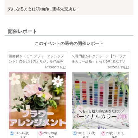
気になる方とは積極的に連絡先交換も！
開催レポート
このイベントの過去の開催レポート
講師付き《ミニ フラワーアレンジメ
＼専門家がレクチャー／【パーソナ
ント》自分だけのオリジナル作品を
ルカラー診断】もっと好印象なアナ
作ろう
タになれる♪
2025/05/31(土)
2025/03/15(土)
31〜42歳
29〜39歳
20代・30代
20代・30代
7名
5名
6名
9名