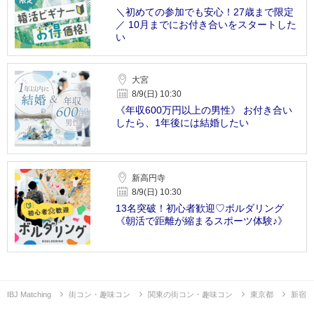
＼初めての参加でも安心！27歳まで限定
／ 10月までにお付き合いをスタートした
い
大宮
8/9(日) 10:30
《年収600万円以上の男性》 お付き合い
したら、1年後には結婚したい
新高円寺
8/9(日) 10:30
13名突破！初心者歓迎♡ボルダリング
《朝活で距離が縮まるスポーツ体験♪》
IBJ Matching
街コン・趣味コン
関東の街コン・趣味コン
東京都
新宿