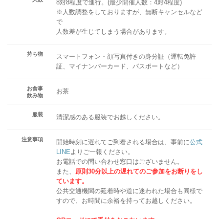
8対8程度で進行。(最少開催人数：4対4程度)
※人数調整をしておりますが、無断キャンセルなど
で
人数差が生じてしまう場合があります。
持ち物
スマートフォン・顔写真付きの身分証（運転免許
証、マイナンバーカード、パスポートなど）
お食事
お茶
飲み物
服装
清潔感のある服装でお越しください。
注意事項
開始時刻に遅れてご到着される場合は、事前に
公式
LINE
よりご一報ください。
お電話での問い合わせ窓口はございません。
また、
原則30分以上の遅れてのご参加をお断りをし
ています。
公共交通機関の延着時や道に迷われた場合も同様で
すので、お時間に余裕を持ってお越しください。