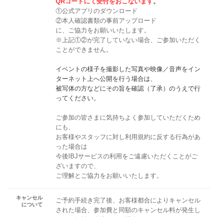
QRコードにて受付をおこないます
。
①公式アプリのダウンロード
②本人確認書類の事前アップロード
に、ご協力をお願いいたします。
※上記①②が完了していない場合、ご参加いただく
ことができません。
イベントの様子を撮影した写真や映像／音声をイン
ターネット上へ公開を行う場合は、
被写体の方などにその旨を確認（了承）のうえで行
ってください。
ご参加の皆さまに気持ちよく参加していただくため
にも、
お客様やスタッフに対し利用規約に反する行為があ
った場合は
今後IBJサービスの利用をご遠慮いただくことがご
ざいますので、
ご理解とご協力をお願いいたします。
キャンセル
ご予約手続き完了後、お客様都合によりキャンセル
について
された場合、参加費と同額のキャンセル料が発生し