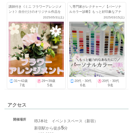
講師付き《ミニ フラワーアレンジメ
＼専門家がレクチャー／【パーソナ
ント》自分だけのオリジナル作品を
ルカラー診断】もっと好印象なアナ
作ろう
タになれる♪
2025/05/31(土)
2025/03/15(土)
31〜42歳
29〜39歳
20代・30代
20代・30代
7名
5名
6名
9名
アクセス
開催場所
IBJ本社 イベントスペース（新宿）
5
新宿駅から徒歩
分