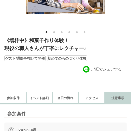
1
2
3
4
5
6
《増枠中》和菓子作り体験！
現役の職人さんが丁寧にレクチャー♪
ゲスト/講師を招いて開催
初めてのものづくり体験
LINEでシェアする
参加条件
イベント詳細
当日の流れ
アクセス
注意事項
参加条件
24〜33歳