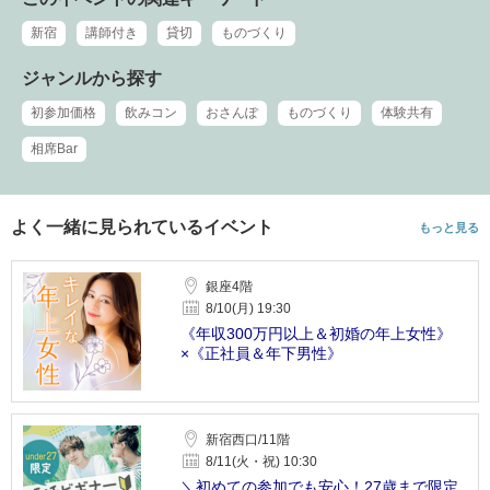
新宿
講師付き
貸切
ものづくり
ジャンルから探す
初参加価格
飲みコン
おさんぽ
ものづくり
体験共有
相席Bar
よく一緒に見られているイベント
もっと見る
銀座4階
8/10(月) 19:30
《年収300万円以上＆初婚の年上女性》
×《正社員＆年下男性》
新宿西口/11階
8/11(火・祝) 10:30
＼初めての参加でも安心！27歳まで限定