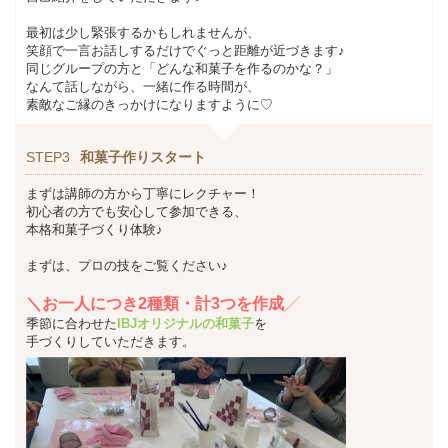
最初は少し緊張するかもしれませんが、
笑顔で一言お話しするだけでぐっと距離が近づきます♪
同じグループの方と「どんな和菓子を作るのかな？」
なんて話しながら、一緒に作る時間が、
素敵なご縁のきっかけになりますように♡
STEP3
和菓子作りスタート
まずは講師の方から丁寧にレクチャー！
初心者の方でも安心して参加できる、
本格和菓子づくり体験♪
まずは、プロの技をご覧ください♪
＼お一人につき2種類・計3つを作成
╱
季節に合わせた
IBJオリジナルの和菓子
を
手づくりしていただきます。