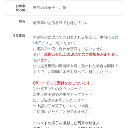
お食事
季節の和菓子・お茶
飲み物
服装
清潔感のある服装でお越し下さい
注意事項
開始時刻に遅れてご到着される場合は、事前に
公式
LINE
よりご一報ください。
お電話での問い合わせ窓口はございません。
また、
原則30分以上の遅れてのご参加をお断りをし
ています。
公共交通機関の延着時や道に迷われた場合も同様で
すので、お時間に余裕を持ってお越しください。
QRコードにて受付をおこないます
。
①公式アプリのダウンロード
②本人確認書類の事前アップロード
に、ご協力をお願いいたします。
※上記①②が完了していない場合、
ご参加いただくことができません。
イベントの様子を撮影した写真や映像／