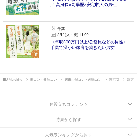
／ 高身長×高学歴×安定収入の男性
千葉
8/11(火・祝) 11:00
《年収600万円以上/公務員などの男性》
千葉で温かい家庭を築きたい男女
IBJ Matching
街コン・趣味コン
関東の街コン・趣味コン
東京都
新宿
お役立ちコンテンツ
特集から探す
人気ランキングから探す