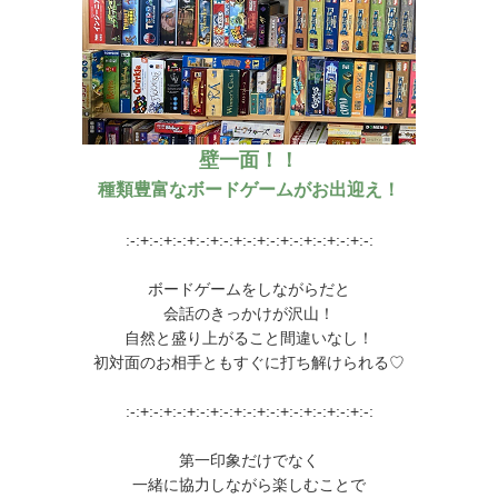
壁一面！！
種類豊富なボードゲームがお出迎え！
:-:+:-:+:-:+:-:+:-:+:-:+:-:+:-:+:-:+:-:+:-:
ボードゲームをしながらだと
会話のきっかけが沢山！
自然と盛り上がること間違いなし！
初対面のお相手ともすぐに打ち解けられる♡
:-:+:-:+:-:+:-:+:-:+:-:+:-:+:-:+:-:+:-:+:-:
第一印象だけでなく
一緒に協力しながら楽しむことで