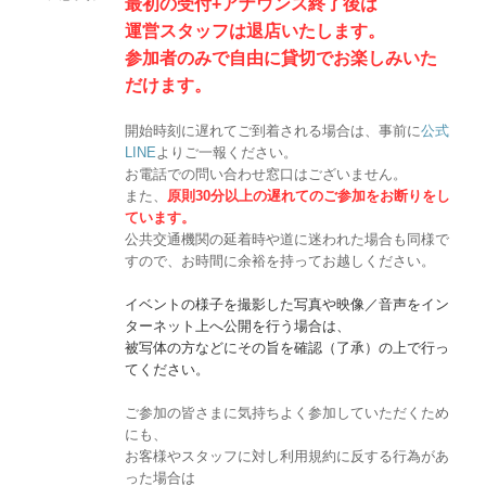
最初の受付+アナウンス終了後は
運営スタッフは退店いたします。
参加者のみで自由に貸切でお楽しみいた
だけます。
開始時刻に遅れてご到着される場合は、事前に
公式
LINE
よりご一報ください。
お電話での問い合わせ窓口はございません。
また、
原則30分以上の遅れてのご参加をお断りをし
ています。
公共交通機関の延着時や道に迷われた場合も同様で
すので、お時間に余裕を持ってお越しください。
イベントの様子を撮影した写真や映像／音声をイン
ターネット上へ公開を行う場合は、
被写体の方などにその旨を確認（了承）の上で行っ
てください。
ご参加の皆さまに気持ちよく参加していただくため
にも、
お客様やスタッフに対し利用規約に反する行為があ
った場合は