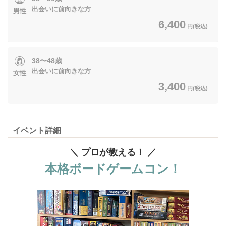
出会いに前向きな方
男性
6,400
円(税込)
38〜48歳
出会いに前向きな方
女性
3,400
円(税込)
イベント詳細
＼ プロが教える！ ／
本格ボードゲームコン！