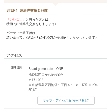
STEP4
連絡先交換＆解散
「いいな♡」
と思った方とは、
積極的に連絡先交換をしましょう♪
パーティー終了後は、
誘い合って、2次会へ行かれる方が毎回多くいらっしゃいます♪
アクセス
開催場所
Board game cafe ONE
3
池袋駅西口から徒歩
分
〒171-0021
東京都豊島区西池袋１丁目４１−８ K’S Ⅱビル
5F,6F
マップ・アクセス案内を見る