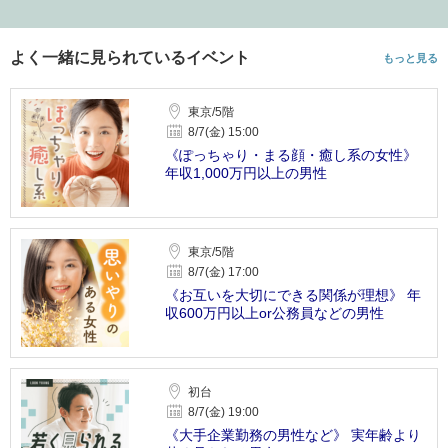
よく一緒に見られているイベント
もっと見る
東京/5階
8/7(金) 15:00
《ぽっちゃり・まる顔・癒し系の女性》
年収1,000万円以上の男性
東京/5階
8/7(金) 17:00
《お互いを大切にできる関係が理想》 年
収600万円以上or公務員などの男性
初台
8/7(金) 19:00
《大手企業勤務の男性など》 実年齢より