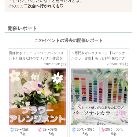
「もう少し話したいな」と思った方とは、
そのまま
二次会へ行かれても♡
開催レポート
このイベントの過去の開催レポート
講師付き《ミニ フラワーアレンジメ
＼専門家がレクチャー／【パーソナ
ント》自分だけのオリジナル作品を
ルカラー診断】もっと好印象なアナ
作ろう
タになれる♪
2025/05/31(土)
2025/03/15(土)
31〜42歳
29〜39歳
20代・30代
20代・30代
7名
5名
6名
9名