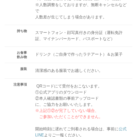
※人数調整をしておりますが、無断キャンセルなど
で
人数差が生じてしまう場合があります。
持ち物
スマートフォン・顔写真付きの身分証（運転免許
証、マイナンバーカード、パスポートなど）
お食事
ドリンク（ご自身で作ったラテアート）＆お菓子
飲み物
服装
清潔感のある服装でお越しください。
注意事項
QRコードにて受付をおこないます。
①公式アプリのダウンロード
②本人確認書類の事前アップロード
に、ご協力をお願いいたします。
※上記①②が完了していない場合、
ご参加いただくことができません。
開始時刻に遅れてご到着される場合は、事前に
公式
LINE
よりご一報ください。