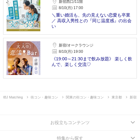
新宿西口/11階
8/10(月) 17:00
＼重い婚活も、先の見えない恋愛も卒業
／ 高収入男性との『同じ温度感』の出会
い
新宿/オークラウンジ
8/10(月) 19:00
《19:00～21:30まで飲み放題》 楽しく飲
んで、楽しく交流♡
IBJ Matching
街コン・趣味コン
関東の街コン・趣味コン
東京都
新宿
お役立ちコンテンツ
特集から探す