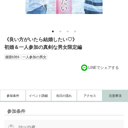
1
2
3
4
《良い方がいたら結婚したい♡》
初婚＆一人参加の真剣な男女限定編
個室6対6
一人参加の男女
LINEでシェアする
参加条件
イベント詳細
当日の流れ
アクセス
注意事項
参加条件
28〜35歳