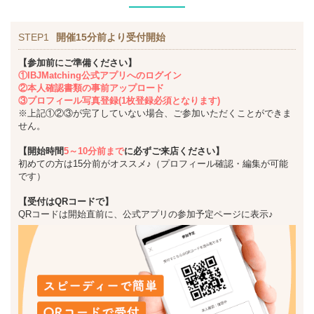
STEP1
開催15分前より受付開始
【参加前にご準備ください】
①IBJMatching公式アプリへのログイン
②本人確認書類の事前アップロード
③プロフィール写真登録(1枚登録必須となります)
※上記①②③が完了していない場合、ご参加いただくことができま
せん。
【開始時間
5～10分前まで
に必ずご来店ください】
初めての方は15分前がオススメ♪（プロフィール確認・編集が可能
です）
【受付はQRコードで】
QRコードは開始直前に、公式アプリの参加予定ページに表示♪