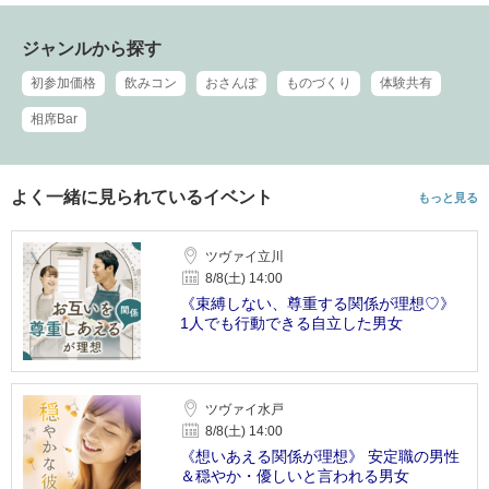
ジャンルから探す
初参加価格
飲みコン
おさんぽ
ものづくり
体験共有
相席Bar
よく一緒に見られているイベント
もっと見る
ツヴァイ立川
8/8(土) 14:00
《束縛しない、尊重する関係が理想♡》
1人でも行動できる自立した男女
ツヴァイ水戸
8/8(土) 14:00
《想いあえる関係が理想》 安定職の男性
＆穏やか・優しいと言われる男女