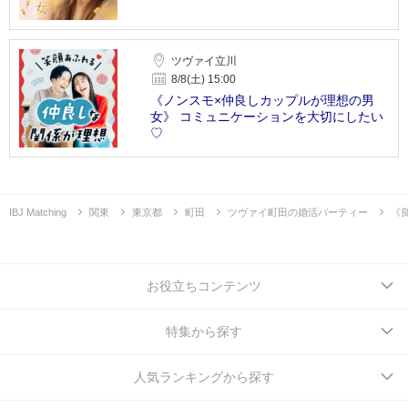
ツヴァイ立川
8/8(土) 15:00
《ノンスモ×仲良しカップルが理想の男
女》 コミュニケーションを大切にしたい
♡
IBJ Matching
関東
東京都
町田
ツヴァイ町田の婚活パーティー
《
お役立ちコンテンツ
特集から探す
人気ランキングから探す