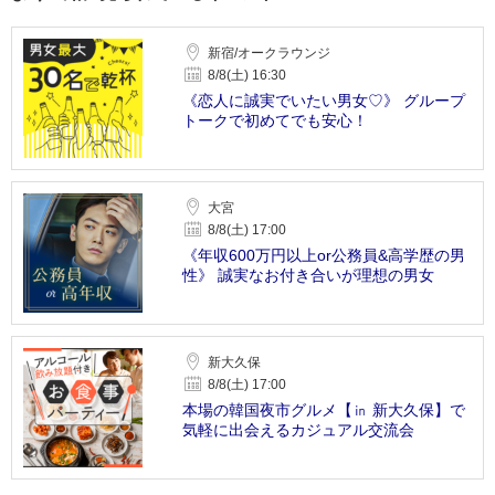
新宿/オークラウンジ
8/8(土) 16:30
《恋人に誠実でいたい男女♡》 グループ
トークで初めてでも安心！
大宮
8/8(土) 17:00
《年収600万円以上or公務員&高学歴の男
性》 誠実なお付き合いが理想の男女
新大久保
8/8(土) 17:00
本場の韓国夜市グルメ【㏌ 新大久保】で
気軽に出会えるカジュアル交流会