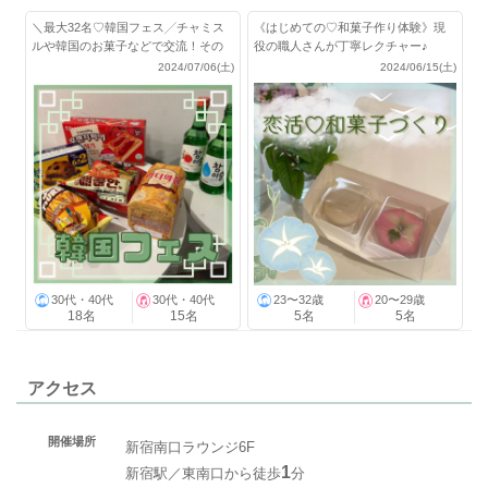
＼最大32名♡韓国フェス╱チャミス
《はじめての♡和菓子作り体験》現
ルや韓国のお菓子などで交流！その
役の職人さんが丁寧レクチャー♪
他飲み放題付き
2024/07/06(土)
2024/06/15(土)
30代・40代
30代・40代
23〜32歳
20〜29歳
18名
15名
5名
5名
アクセス
開催場所
新宿南口ラウンジ6F
1
新宿駅／東南口から徒歩
分