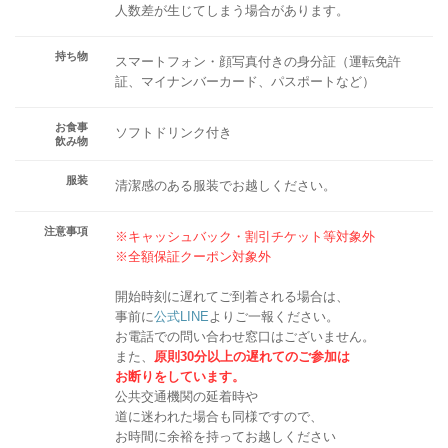
人数差が生じてしまう場合があります。
持ち物
スマートフォン・顔写真付きの身分証（運転免許
証、マイナンバーカード、パスポートなど）
お食事
ソフトドリンク付き
飲み物
服装
清潔感のある服装でお越しください。
注意事項
※キャッシュバック・割引チケット等対象外
※全額保証クーポン対象外
開始時刻に遅れてご到着される場合は、
事前に
公式LINE
よりご一報ください。
お電話での問い合わせ窓口はございません。
また、
原則30分以上の遅れてのご参加は
お断りをしています。
公共交通機関の延着時や
道に迷われた場合も同様ですので、
お時間に余裕を持ってお越しください