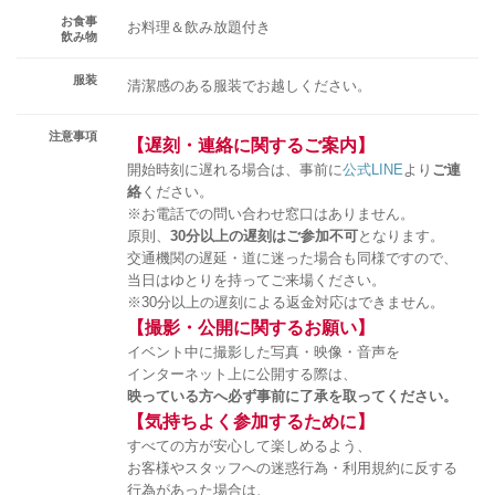
お食事
お料理＆飲み放題付き
飲み物
服装
清潔感のある服装でお越しください。
注意事項
【遅刻・連絡に関するご案内】
開始時刻に遅れる場合は、事前に
公式LINE
より
ご連
絡
ください。
※お電話での問い合わせ窓口はありません。
原則、
30分以上の遅刻はご参加不可
となります。
交通機関の遅延・道に迷った場合も同様ですので、
当日はゆとりを持ってご来場ください。
※30分以上の遅刻による返金対応はできません。
【撮影・公開に関するお願い】
イベント中に撮影した写真・映像・音声を
インターネット上に公開する際は、
映っている方へ必ず事前に了承を取ってください。
【気持ちよく参加するために】
すべての方が安心して楽しめるよう、
お客様やスタッフへの迷惑行為・利用規約に反する
行為があった場合は、