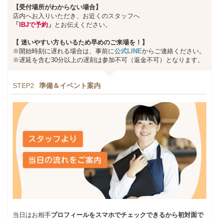
【受付場所がわからない場合】
店内へお入りいただき、お近くのスタッフへ
「
IBJで予約
」
とお伝えください。
【
迷いやすい方もいるため早めのご来場を！】
※開始時刻に遅れる場合は、事前に
公式LINE
からご連絡ください。
※遅延を含む30分以上の遅刻は参加不可（返金不可）となります。
STEP2
準備＆イベント案内
当日はお相手
プロフィールをスマホでチェックできるから初対面で