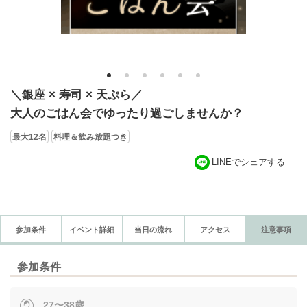
1
2
3
4
5
6
＼銀座 × 寿司 × 天ぷら／
大人のごはん会でゆったり過ごしませんか？
最大12名
料理＆飲み放題つき
LINEでシェアする
参加条件
イベント詳細
当日の流れ
アクセス
注意事項
参加条件
27〜38歳