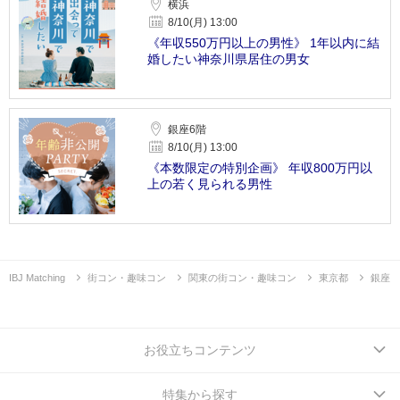
横浜
8/10(月) 13:00
《年収550万円以上の男性》 1年以内に結
婚したい神奈川県居住の男女
銀座6階
8/10(月) 13:00
《本数限定の特別企画》 年収800万円以
上の若く見られる男性
IBJ Matching
街コン・趣味コン
関東の街コン・趣味コン
東京都
銀座
お役立ちコンテンツ
特集から探す