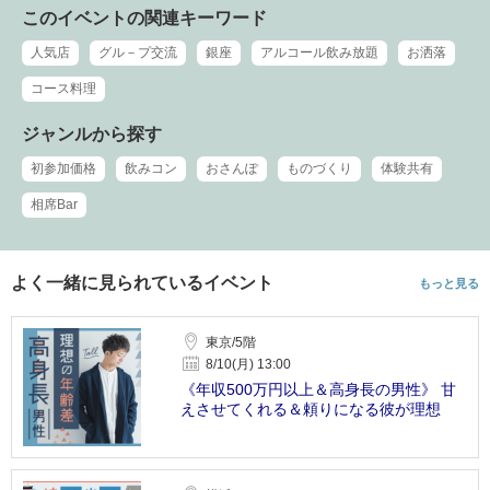
このイベントの関連キーワード
人気店
グル－プ交流
銀座
アルコール飲み放題
お洒落
コース料理
ジャンルから探す
初参加価格
飲みコン
おさんぽ
ものづくり
体験共有
相席Bar
よく一緒に見られているイベント
もっと見る
東京/5階
8/10(月) 13:00
《年収500万円以上＆高身長の男性》 甘
えさせてくれる＆頼りになる彼が理想